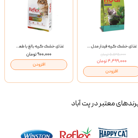
غذای خشک گربه فیدار مدل Adult وزن 10 کیلوگرم
غذای خشک گربه بالغ با طعم مرغ و برنج رفلکس Reflex Multi Color Chicken And Rice وزن 1 کیلوگرم
۹۰۰,۰۰۰ تومان
۵,۵۲۵,۰۰۰ تومان
۴,۴۹۹,۰۰۰ تومان
افزودن
افزودن
رند‌های معتبر در پت آباد