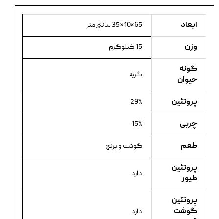
ابعاد
65×10×35 سانتی‌متر
وزن
15 کیلوگرم
گونه
گربه
حیوان
پروتئین
29%
چربی
15%
طعم
گوشت و برنج
پروتئین
دارد
طیور
پروتئین
گوشت
دارد