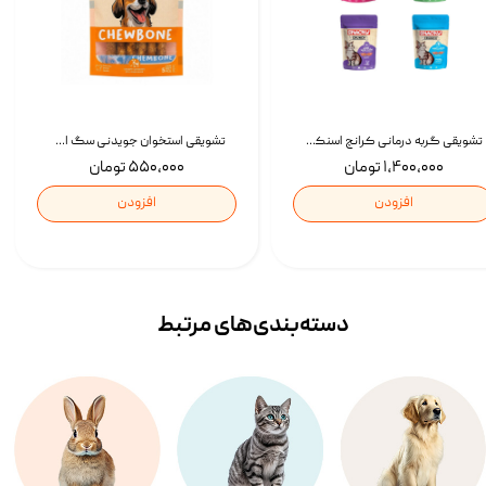
تشویقی گربه درمانی کرانچ اسنکی با طعم میکس Snacky Crunch Cat Treats وزن 60 گرم بسته 4 عددی
تشویقی استخوان جویدنی سگ اسنکی کرانچی با طعم مرغ Snacky Crunchy Munchy وزن 100 گرم
۱,۴۰۰,۰۰۰ تومان
۵۵۰,۰۰۰ تومان
افزودن
افزودن
دسته‌بندی‌‌های مرتبط