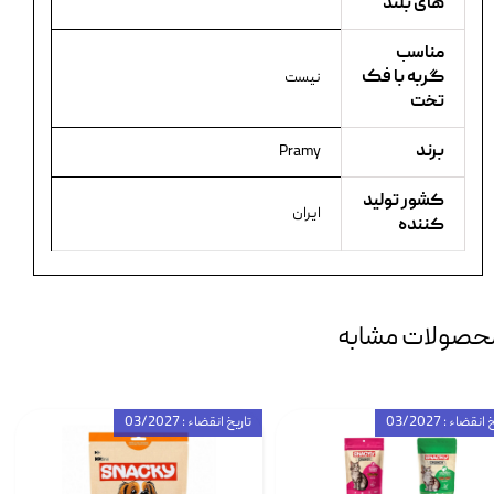
های بلند
مناسب
گربه با فک
نیست
تخت
برند
Pramy
کشور تولید
ایران
کننده
حصولات مشابه
انقضاء : 03/2027
تاریخ انقضاء : 03/2027