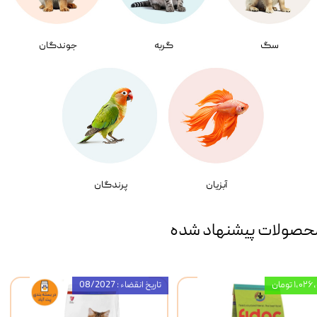
سگ
گربه
جوندگان
آبزیان
پرندگان
حصولات پیشنهاد شده
۱,۰ تومان
تاریخ انقضاء : 08/2027