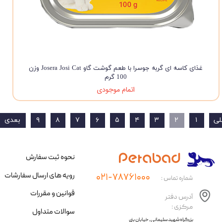
غذای کاسه ای گربه جوسرا با طعم گوشت گاو Josera Josi Cat وزن
100 گرم
اتمام موجودی
لی
۱
۲
۳
۴
۵
۶
۷
۸
۹
بعدی
نحوه ثبت سفارش
رویه های ارسال سفارشات
۰۲۱-۷۸۷۶۱۰۰۰
شماره تماس :
قوانین و مقررات
آدرس دفتر
مرکزی :
سوالات متداول
​​بزرگراه شهید سلیمانی، خیابان بنی