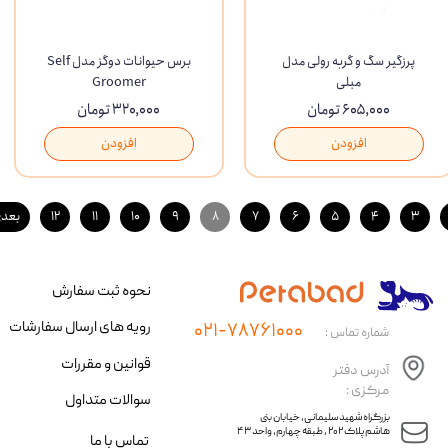
پرزگیر سگ و گربه رولی مدل
برس حیوانات دوگز مدل Self
مبلی
Groomer
۶۰۵,۰۰۰ تومان
۳۲۰,۰۰۰ تومان
افزودن
افزودن
۳
۴
۵
۶
۷
۸
۹
۱۰
۱۱
۱۲
بعد
نحوه ثبت سفارش
رویه های ارسال سفارشات
۰۲۱-۷۸۷۶۱۰۰۰
شماره تماس :
قوانین و مقررات
آدرس دفتر
مرکزی :
سوالات متداول
​​بزرگراه شهید سلیمانی، خیابان بنی
هاشم پلاک ۲۰۲ ، طبقه چهارم، واحد ۴۳
تماس با ما