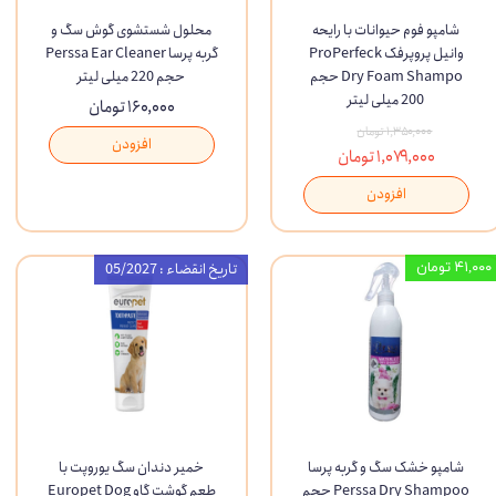
شامپو فوم حیوانات با رایحه
محلول شستشوی گوش سگ و
وانیل پروپرفک ProPerfeck
گربه پرسا Perssa Ear Cleaner
Dry Foam Shampo حجم
حجم 220 میلی لیتر
200 میلی لیتر
۱۶۰,۰۰۰ تومان
۱,۳۵۰,۰۰۰ تومان
افزودن
۱,۰۷۹,۰۰۰ تومان
افزودن
۴۱,۰۰۰ تومان
تاریخ انقضاء : 05/2027
شامپو خشک سگ و گربه پرسا
خمیر دندان سگ یوروپت با
Perssa Dry Shampoo حجم
طعم گوشت گاو Europet Dog