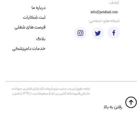
​ایمیل :
درباره ما
info@petabad.com
ثبت شکایات
​شبکه های اجتماعی :
فرصت های شغلی
بلاگ
خدمات دامپزشکی
تمام حقوق اين وب‌سايت برای شرکت آبادگران فناوری حیوانات
خانگی (فروشگاه آنلاین پت آباد) محفوظ است. از ۱۳۹۹ تا کنون.
​​رفتن به بالا