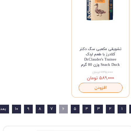
تشویقی مکعبی سگ دکتر
کلادرز با طعم اردک
Dr.Clauder's Trainee
Snack Duck وزن 80 گرم
۷۳۵,۰۰۰ تومان
۵۸۹,۰۰۰ تومان
افزودن
۱
۲
۳
۴
۵
۶
۷
۸
۹
۱۰
بعد