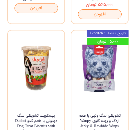
۵۶۵,۰۰۰ تومان
افزودن
افزودن
تاریخ انقضاء : 12/2026
۲۵,۰۰۰ تومان
تشویقی سگ ونپی با طعم
بیسکویت تشویقی سگ
اردک و روده گاوی Wanpy
دودوتی با طعم کدو Dudoti
Dog Treat Biscuits with
Jerky & Rawhide Wraps