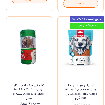
افزودن
تاریخ انقضاء : 03/2027
۱۳۵,۰۰۰ تومان
تشویقی چیپسی سگ
تشویقی سگ آئورت گاو
ونپی با طعم مرغ Wanpy
سویل پت Sevil Pet Calf
Chicken Jerky Chips وزن
Aorta Dog Snack بسته 5
100 گرم
عددی
۴۰۰,۰۰۰ تومان
۷۰۰,۰۰۰ تومان