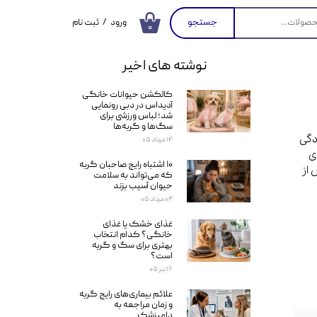
جستجو
ورود
/
ثبت نام
۰
حساب کاربری من
نوشته های اخیر
تغییر گذر واژه
کالکشن حیوانات خانگی
سفارشات
آدیداس در دبی رونمایی
شد؛ لباس ورزشی برای
خروج از حساب
سگ‌ها و گربه‌ها
کاربری
دگی
۱۴ مرداد ۰۵
ی
۱۰ اشتباه رایج صاحبان گربه
 از
که می‌تواند به سلامت
حیوان آسیب بزند
۰۴ مرداد ۰۵
غذای خشک یا غذای
خانگی؟ کدام انتخاب
بهتری برای سگ و گربه
است؟
۱۶ تیر ۰۵
علائم بیماری‌های رایج گربه
و زمان مراجعه به
دامپزشک