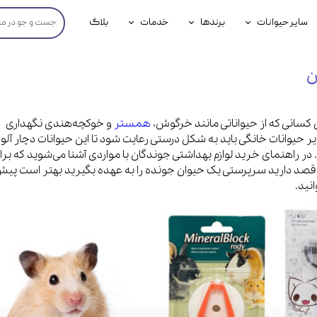
سایر حیوانات
برندها
خدمات
بلاگ
محصولات پرندگان
جوسرا
خدمات آنلاین دامپزشکی
ن
داری سگ
محصولات جوندگان
رویال کنین
خدمات دامپزشکی حضوری
گ
محصولات آبزیان
برند رفلکس(Reflex)
 کسانی که از حیواناتی مانند خرگوش،
همستر
و خوکچه‌هندی نگهداری
 حیوانات خانگی باید به شکل درستی رعایت شود تا این حیوانات دچار آلو
هداشتی سگ
بیفار
 در راهنمای خرید لوازم بهداشتی جوندگان با مواردی آشنا می‌شوید که برا
جرهای
ر قصد دارید سرپرستی یک حیوان جونده را به عهده بگیرید بهتر است پیش
نید.
رولی
شایر
گورمت
نیناپت
وینستون