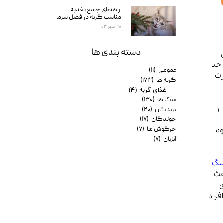
راهنمای جامع تغذیه
مناسب گربه در فصل سرما
۳۰ مهر ۰۳
دسته بندی ها
 حد
عمومی
(۱۱)
رت
گربه ها
(۱۷۳)
غذای گربه
(۴)
سگ ها
(۱۳۰)
از
پرندگان
(۲۰)
جوندگان
(۱۷)
ود
خرگوش ها
(۷)
آبزیان
(۷)
 سگ
عث
ی
فراد