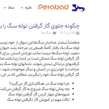
گربه
سگ
غذای گربه
غذای سگ
چگونه جلوی گاز گرفتن توله سگ را ب
لوازم نگهداری گربه
لوازم نگه
۰۵ آبان ۱۴۰۱
سگ ها
سلامتی گربه
سلامتی س
مطمئناً بیشتر صاحبان سگ‌ها این سوال از خود پرسید‌
توله سگ یک رفتار کاملاً طبیعی در مرحله رشد حیوان 
آرایشی و بهداشتی گربه
آرایشی و ب
دهید. توله سگ‌ها درست مانند نوزادان انسان، برای ک
گاز گرفتن توله سگ ممکن است در ابتدا زیبا باشد اما
گرفتنهای دردناکی تبدیل شوند. دندانهای توله سگ بسی
جراحت یا خونریزی در انسان و دیگر موجودات شود. در
گاز گرفتن توله سگ خود را بگیرید. مطالبی که در این
چرا توله سگ در هنگام بازی گاز می‌گیرد؟
چه زمانی توله سگ شروع به گاز گرفتن می‌کند؟
شیوه‌های مهار کردن گاز گرفتن توله سگ
نکات مهم در آموزش گاز نگرفتن توله سگ