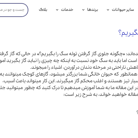
سایر حیوانات
برندها
خدمات
بلاگ
محصولات پرندگان
جوسرا
خدمات آنلاین دامپزشکی
گیریم؟
داری سگ
محصولات جوندگان
رویال کنین
خدمات دامپزشکی حضوری
گ
محصولات آبزیان
برند رفلکس(Reflex)
ه‌اند: «چگونه جلوی گاز گرفتن توله سگ را بگیریم؟» در حالی که گاز گرفت
است اما باید به سگ خود نسبت به اینکه چه چیزی را نباید گاز بگیرید آم
هداشتی سگ
بیفار
اهش ناراحتی در مرحله دندان درآوردن، اشیاء را میجوند.
جرهای
 همانطور که حیوان خانگی شما بزرگتر میشود، گازهای کوچک میتوانند به 
ار تیز هستند و اغلب محکم گاز میگیرند. این کار میتواند باعث آسیب،
رولی
 این مقاله ما به شما آموزش میدهیم تا درک کنید که چطور میتوانید جل
 مقاله خواهید خواند، به شرح زیر است:
شایر
گورمت
نیناپت
وینستون