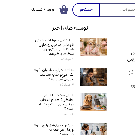
جستجو
ورود
/
ثبت نام
۰
حساب کاربری من
نوشته های اخیر
تغییر گذر واژه
کالکشن حیوانات خانگی
سفارشات
آدیداس در دبی رونمایی
شد؛ لباس ورزشی برای
ن
خروج از حساب
سگ‌ها و گربه‌ها
کاربری
وزش
۱۴ مرداد ۰۵
۱۰ اشتباه رایج صاحبان گربه
گاز
که می‌تواند به سلامت
حیوان آسیب بزند
وی
۰۴ مرداد ۰۵
غذای خشک یا غذای
خانگی؟ کدام انتخاب
بهتری برای سگ و گربه
است؟
۱۶ تیر ۰۵
علائم بیماری‌های رایج گربه
و زمان مراجعه به
دامپزشک