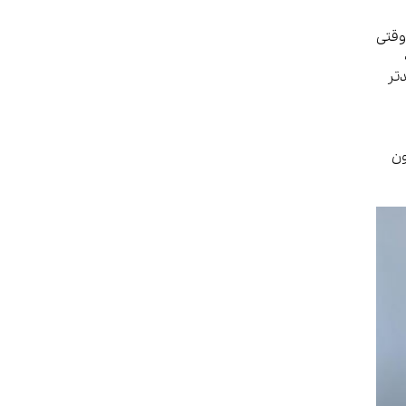
وقتی
دتر
ون