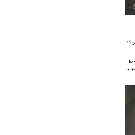
ی که
ها
خود،