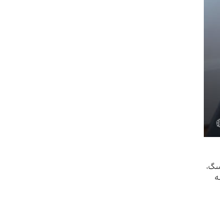
 سگ،
ه