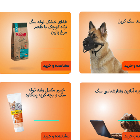
ویسکاس
ونپی