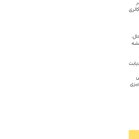
د، در
 کالری
ال،
یشه
یابت
ی
چیزی