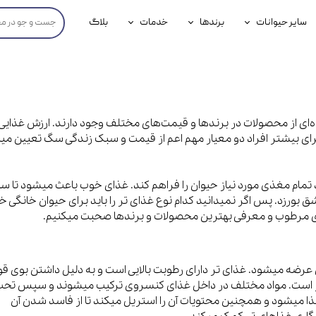
سایر حیوانات
برندها
خدمات
بلاگ
محصولات پرندگان
جوسرا
خدمات آنلاین دامپزشکی
داری سگ
محصولات جوندگان
رویال کنین
خدمات دامپزشکی حضوری
گ
محصولات آبزیان
برند رفلکس(Reflex)
ی از محصولات در برندها و قیمت‌های مختلف وجود دارند. ارزش غذایی 
رای بیشتر افراد دو معیار مهم اعم از قیمت و سبک زندگی سگ تعیین می
هداشتی سگ
بیفار
جرهای
 تمام مغذی مورد نیاز حیوان را فراهم کند. غذای خوب باعث میشود تا 
رولی
بورزد. پس اگر نمیدانید کدام نوع غذای تر را باید برای حیوان خانگی خ
اهای مرطوب و معرفی بهترین محصولات و برندها صحبت میکنیم.
شایر
گورمت
ه میشود. غذای تر دارای رطوبت بالایی است و به دلیل داشتن بوی قو
نیناپت
ور است. مواد مختلف در داخل غذای کنسروی ترکیب میشوند و سپس تح
ذا میشود و همچنین محتویات آن را استریل میکند تا از فاسد شدن آن
وینستون