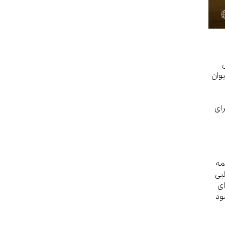
یوان
 برای
همه
بی
ای
ود