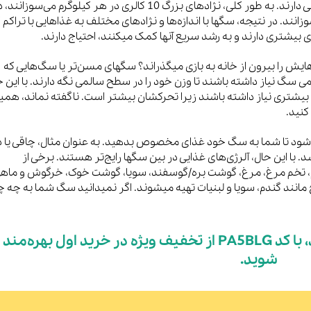
سگها با اندازه‌های مختلف، میزان کالری سوزی مختلفی دارند. به طور کلی، نژادهای بزرگ 10 کالری در هر کیلوگرم می‌سوزانن
 هر کیلوگرم می‌سوزانند. در نتیجه، سگها با اندازه‌ها و نژادهای مختلف به غذاهایی با تراکم
ی بیشتری دارند و به رشد سریع آنها کمک میکنند، احتیاج دارند.
ایش را بیرون از خانه به بازی میگذراند؟ سگهای مسن‌تر یا سگ‌هایی که
گ نیاز داشته باشند تا وزن خود را در سطح سالمی نگه دارند. با این ح
 بیشتری نیاز داشته باشند زیرا تحرکشان بیشتر است. ناگفته نماند، هم
کنید.
شود تا شما به سگ خود غذای مخصوص بدهید. به عنوان مثال، چاقی یا د
 با این حال، آلرژی‌های غذایی در بین سگها رایج‌تر هستند. برخی از
ندم، تخم مرغ، مرغ، گوشت بره/گوسفند، سویا، گوشت خوک، خرگوش و ماه
مانند گندم، سویا و لبنیات تهیه میشوند. اگر نمیدانید سگ شما به چه 
اگر قصد خرید غذای تر سگ دارید، با کد PA5BLG از تخفیف ویژه در خرید اول بهره‌مند
شوید.