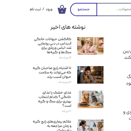
جستجو
ورود
/
ثبت نام
۰
حساب کاربری من
نوشته های اخیر
تغییر گذر واژه
کالکشن حیوانات خانگی
سفارشات
آدیداس در دبی رونمایی
شد؛ لباس ورزشی برای
بین
خروج از حساب
سگ‌ها و گربه‌ها
کاربری
کند
۱۴ مرداد ۰۵
۱۰ اشتباه رایج صاحبان گربه
که می‌تواند به سلامت
سگ
حیوان آسیب بزند
ود
۰۴ مرداد ۰۵
غذای خشک یا غذای
خانگی؟ کدام انتخاب
بهتری برای سگ و گربه
است؟
ی و
۱۶ تیر ۰۵
ت
علائم بیماری‌های رایج گربه
و زمان مراجعه به
دامپزشک