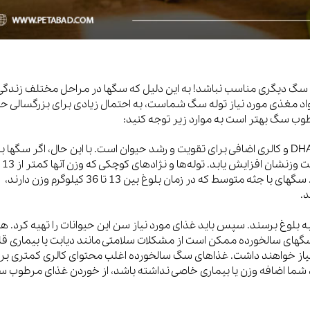
گ دیگری مناسب نباشد! به این دلیل که سگها در مراحل مختلف زندگی
مواد مغذی مورد نیاز توله سگ شماست، به احتمال زیادی برای بزرگسالی ح
وب سگ بهتر است به موارد زیر توجه کنید:
غذای توله سگ اغلب حاوی مواد مغذی اضافی مانند DHA و کالری اضافی برای تقویت و رشد حیوان است. با این حال، اگر سگها
مدت طولانی با این نوع غذاها تغذیه شوند، ممکن است وزنشان افزایش یابد. توله‌ها و نژادهای کوچکی که وزن آنها کمتر از 13
کیلوگرم است، معمولاً در 9 تا 12 ماهگی بالغ میشوند. سگهای با جثه متوسط که در زمان بلوغ بین 13 تا 36 کیلوگرم وزن دارند،
24 ماه طول میکشند تا به بلوغ برسند. سپس باید غذای مورد نیاز سن این حیوانات را تهیه کرد. 
ای سالخورده ممکن است از مشکلات سلامتی مانند دیابت یا بیماری قل
ه نیاز خواهند داشت. غذاهای سگ سالخورده اغلب محتوای کالری کمتری بر
د شما اضافه وزن یا بیماری خاصی نداشته باشد، از خوردن غذای مرطوب س