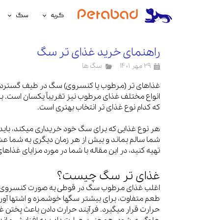
گربه
سگ
غذای گربه
غذای سگ
راهنمای خرید غذای تر سگ
لوازم نگهداری گربه
لوازم نگه
۲۹ مهر ۱۴۰۱
سگ ها
سلامتی گربه
سلامتی س
غذاهای تر (مرطوب یا کنسروی) سگ در طیف گسترده‌ا
انواع مختلف غذای مرطوب نیز تقریباً یکسان است. ب
آرایشی و بهداشتی گربه
آرایشی و ب
که کدام نوع غذای تر انتخاب بهتری است.
هر نوع غذایی که برای سگ خود خریداری میکند، باید
شما سالم بماند و بیش از هر زمان دیگری به شما عشق 
تهیه کنید، در این مقاله با شما در مورد مزایای غذ
غذای تر سگ چیست؟
اغلب غذای مرطوب سگ در قوطی به صورت کنسروی عرض
طعم متفاوت، برای بیشتر سگها خوشمزه و اشتها آ
حرارت قرار میگیرد. فرآیند حرارت دادن باعث پختن غ