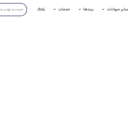
سایر حیوانات
برندها
خدمات
بلاگ
محصولات پرندگان
جوسرا
خدمات آنلاین دامپزشکی
داری سگ
محصولات جوندگان
رویال کنین
خدمات دامپزشکی حضوری
گ
محصولات آبزیان
برند رفلکس(Reflex)
هداشتی سگ
بیفار
جرهای
رولی
شایر
گورمت
نیناپت
وینستون