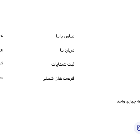
نح
تماس با ما
رو
درباره ما
قو
ثبت شکایات
سو
فرصت های شغلی
یمانی، خیابان بنی هاشم پلاک ۲۰۲ ، طبقه چهارم، واحد