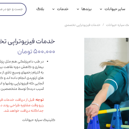
سایر حیوانات
برندها
خدمات
بلاگ
محصولات پرندگان
جوسرا
خدمات آنلاین دامپزشکی
 سیاره حیوانات
خدمات فیزیوتراپی تخصصی
داری سگ
محصولات جوندگان
رویال کنین
خدمات دامپزشکی حضوری
خدمات فیزیوتراپی ت
گ
محصولات آبزیان
برند رفلکس(Reflex)
۵۰۰,۰۰۰ تومان
هداشتی سگ
بیفار
در طب دامپزشکی هم مثل پزشکی
بیماری و کاهش دوره نقاهت بیما
جرهای
به التیام زخمهای وسیع ناشی ا
های ارتوپدی انجام داده اند 
رولی
آنجایی که فیزیوتراپی روشها و ان
آسیب دیده) توسط متخصصین معای
شایر
توجه
: قبل از دریافت خدمات ف
گورمت
رزرو وقت مشاوره طراحی روند د
جداگانه دریافت خواهد شد.
نیناپت
کلینیک سیاره حیوانات
وینستون