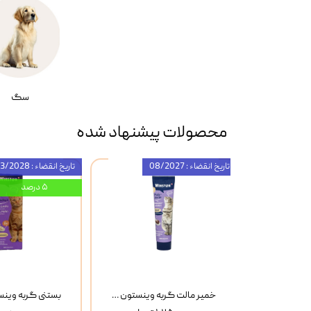
سگ
محصولات پیشنهاد شده
تاریخ انقضاء : 08/2027
تاریخ انقضاء : 03/2028
۵ درصد
بستنی گربه وینستون با طعم گوشت و پنیر Winston Beef & Cheese بسته 8 عددی
خمیر مالت گربه وینستون Winston Flea Seed Husks وزن 100 گرم