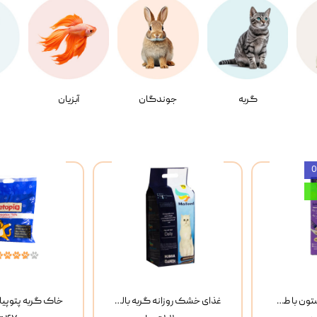
گربه
جوندگان
آبزیان
بستنی گربه وینستون با طعم مرغ و ماهی Winstone Chicken & Fish بسته 8 عددی
غذای خشک روزانه گربه بالغ مفید MoFeed Adult Daily Cat Food وزن 2 کیلوگرم