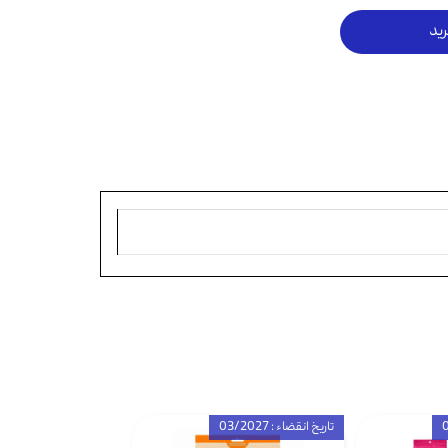
ید
تاریخ انقضاء : 03/2027