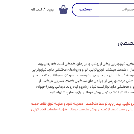
جستجو
ورود
/
ثبت نام
۰
حساب کاربری من
تغییر گذر واژه
خصصی
سفارشات
خروج از حساب
کاربری
، فیزیوتراپی یکی از روشها و ابزارهای کمکی است که به بهبود
ران کمک میکند. فیزیوتراپی انواع و روشهای مختلفی دارد. فیزیوتراپی
ز سوختگی یا اعمال جراحی، بهبود وضعیت حرکتی حیواناتی که جراحی
و کاهش دردهای پس از جراحی‌های سنگین کمک بسزایی میکند. از
واع مختلفی دارد نیاز است قبل از شروع این روند درمانی بیمار (حیوان
نه شوند تا بهترین روش درمانی برای بیمار پیشنهاد شود.
یزوتراپی، بیمار باید توسط متخصص معاینه شود و هزینه فوق فقط جهت
رمانی است؛ بعد از تعیین روش مناسب درمانی هزینه جلسات فیزیوتراپی