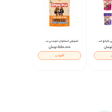
تشویقی گربه درمانی کرانچ اسنکی با طعم میکس Snacky Crunch Cat Treats وزن 60 گرم بسته 4 عددی
تشویقی استخوان جویدنی سگ اسنکی کرانچی با طعم مرغ Snacky Crunchy Munchy وزن 100 گرم
۵۵۰,۰۰۰ تومان
افزودن