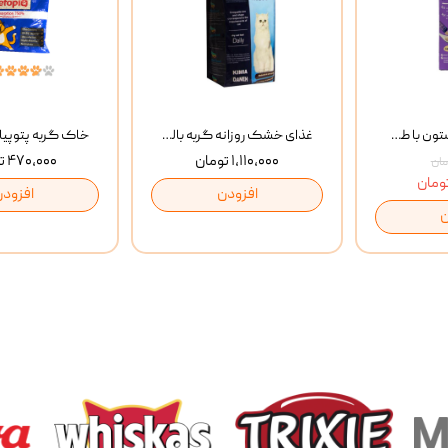
بستنی گربه وینستون با طعم مرغ و ماهی Winstone Chicken & Fish بسته 8 عددی
غذای خشک روزانه گربه بالغ مفید MoFeed Adult Daily Cat Food وزن 2 کیلوگرم
۱,۱۱۰,۰۰۰ تومان
۴۷۰,۰۰۰ تومان
افزودن
افزودن
ن