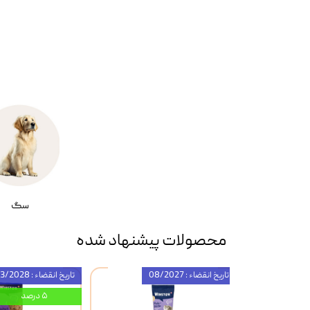
سگ
محصولات پیشنهاد شده
تاریخ انقضاء : 08/2027
تاریخ انقضاء : 03/2028
۵ درصد