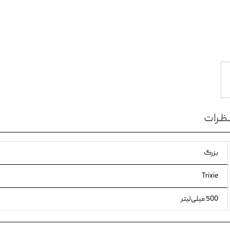
ویسکاس
ونپی
ظرات
بزرگ
Trixie
500 میلی‌لیتر