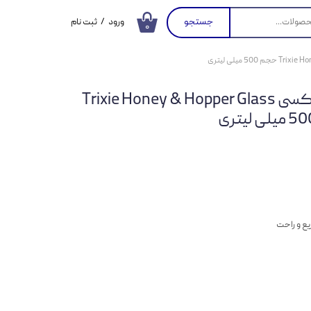
جستجو
ورود
/
ثبت نام
۰
حساب کاربری من
تغییر گذر واژه
آبخوری جوندگان تریکسی Trixie Honey & Hopper Glass
سفارشات
خروج از حساب
کاربری
ع و راحت