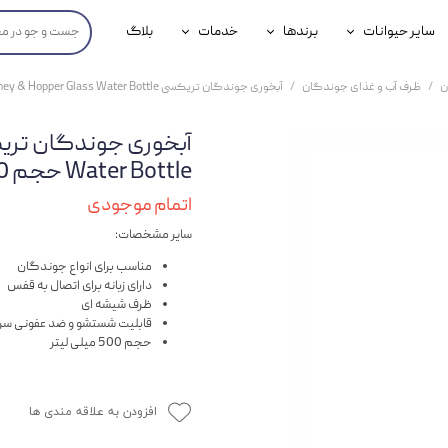
سایر حیوانات
برندها
خدمات
بلاگ
محصولات پرندگان
جوسرا
خدمات آنلاین دامپزشکی
ن
ظرف آب و غذای جوندگان
آبخوری جوندگان تریکسی Trixie Honey & Hopper Glass Water Bottle حجم 500 میلی لیتری
داری سگ
محصولات جوندگان
رویال کنین
خدمات دامپزشکی حضوری
گ
محصولات آبزیان
برند رفلکس(Reflex)
Water Bottle حجم 500 میلی لیتری
هداشتی سگ
بیفار
اتمام موجودی
سایر مشخصات:
جرهای
مناسب برای انواع جوندگان
رولی
دارای زبانه برای اتصال به قفس
ظرف شیشه ای
شایر
قابلیت شستشو و ضد عفونی سری
حجم 500 میلی لیتر
گورمت
نیناپت
افزودن به علاقه مندی ها
وینستون