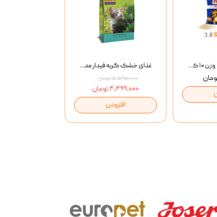
خاک گربه پتوپیا وزن ۱۰ کیلوگرم
غذای خشک گربه فیدار مدل Adult وزن 10 کیلوگرم
۵,۵۲۵,۰۰۰ تومان
۴,۴۹۹,۰۰۰ تومان
افزودن