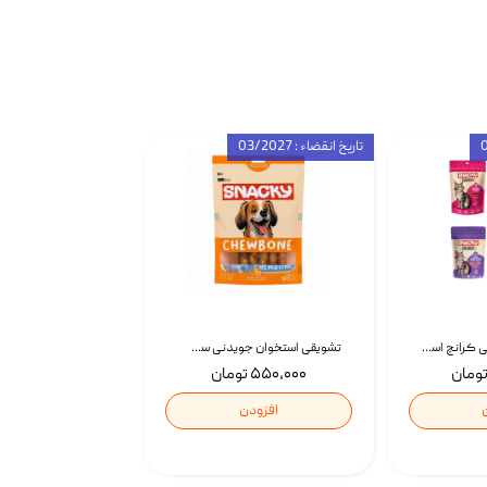
تاریخ انقضاء : 03/2027
تشویقی گربه درمانی کرانچ اسنکی با طعم میکس Snacky Crunch Cat Treats وزن 60 گرم بسته 4 عددی
تشویقی استخوان جویدنی سگ اسنکی کرانچی با طعم مرغ Snacky Crunchy Munchy وزن 100 گرم
۵۵۰,۰۰۰ تومان
افزودن