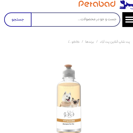
جستجو
پت شاپ آنلاین پت آباد
برندها
کاکو
شامپو سگ و گربه کاکو ویتامینه و پروتئینه Kako Vitashine Shampoo For Dog & Cat حجم 500 میلی لیتر