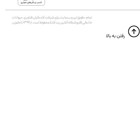
تمام حقوق اين وب‌سايت برای شرکت آبادگران فناوری حیوانات
خانگی (فروشگاه آنلاین پت آباد) محفوظ است. از ۱۳۹۹ تا کنون.
​​رفتن به بالا