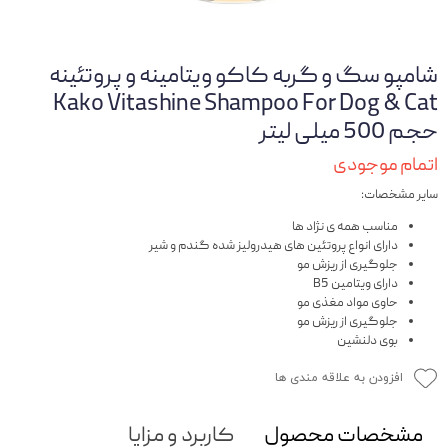
شامپو سگ و گربه کاکو ویتامینه و پروتئینه
Kako Vitashine Shampoo For Dog & Cat
حجم 500 میلی لیتر
اتمام موجودی
سایر مشخصات:
مناسب همه ی نژاد ها
دارای انواع پروتئین های هیدرولیز شده گندم و شیر
جلوگیری از ریزش مو
دارای ویتامین B5
حاوی مواد مغذی مو
جلوگیری از ریزش مو
بوی دلنشین
افزودن به علاقه مندی ها
مشخصات محصول
کاربرد و مزایا