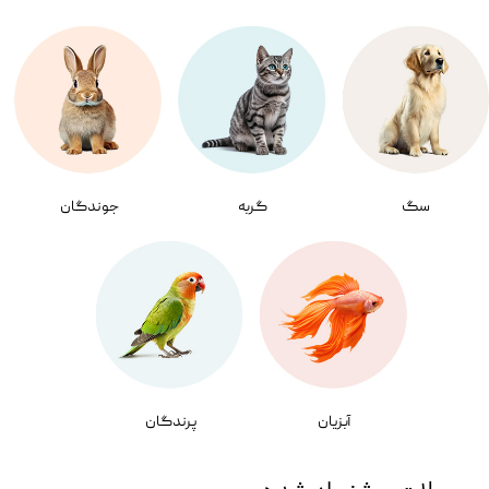
سگ
گربه
جوندگان
آبزیان
پرندگان