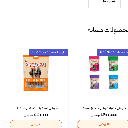
سازنده
حصولات مشابه
انقضاء : 03/2027
تاریخ انقضاء : 03/2027
تشویقی گربه درمانی کرانچ اسنکی با طعم میکس Snacky Crunch Cat Treats وزن 60 گرم بسته 4 عددی
تشویقی استخوان جویدنی سگ اسنکی کرانچی با طعم مرغ Snacky Crunchy Munchy وزن 100 گرم
۱,۴۰۰,۰۰۰ تومان
۵۵۰,۰۰۰ تومان
افزودن
افزودن