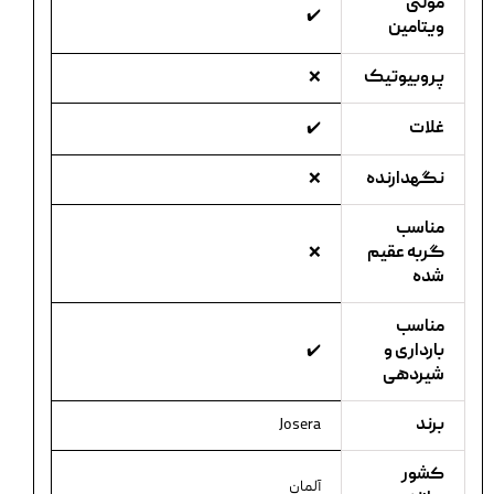
مولتی
✔️
ویتامین
پروبیوتیک
❌
غلات
✔️
نگهدارنده
❌
مناسب
گربه عقیم
❌
شده
مناسب
بارداری و
✔️
شیردهی
برند
Josera
کشور
آلمان