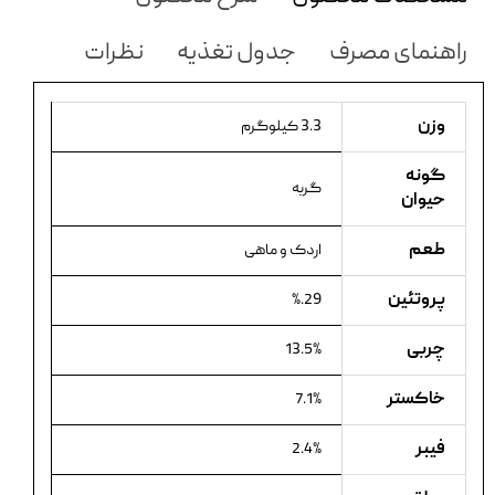
راهنمای مصرف
جدول تغذیه
نظرات
وزن
3.3 کیلوگرم
گونه
گربه
حیوان
طعم
اردک و ماهی
پروتئین
29.%
چربی
13.5%
خاکستر
7.1%
فیبر
2.4%