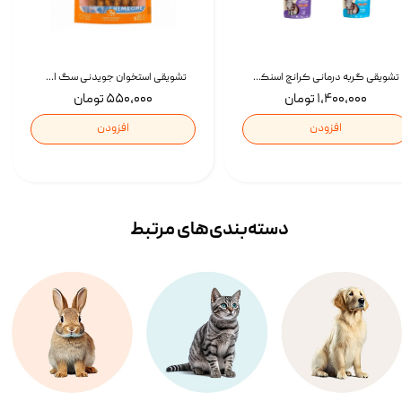
تشویقی گربه درمانی کرانچ اسنکی با طعم میکس Snacky Crunch Cat Treats وزن 60 گرم بسته 4 عددی
تشویقی استخوان جویدنی سگ اسنکی کرانچی با طعم مرغ Snacky Crunchy Munchy وزن 100 گرم
۱,۴۰۰,۰۰۰ تومان
۵۵۰,۰۰۰ تومان
افزودن
افزودن
دسته‌بندی‌‌های مرتبط