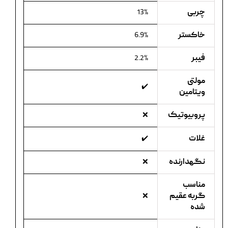
چربی
13%
خاکستر
6.9%
فیبر
2.2%
مولتی
✔️
ویتامین
پروبیوتیک
❌
غلات
✔️
نگهدارنده
❌
مناسب
گربه عقیم
❌
شده