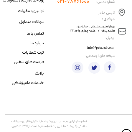
رویه های ارسال سفارشات
۰۲۱-۷۸۷۶۱۰۰۰
شماره تماس :
قوانین و مقررات
آدرس دفتر
مرکزی :
سوالات متداول
​​بزرگراه شهید سلیمانی، خیابان بنی
هاشم پلاک ۲۰۲ ، طبقه چهارم، واحد ۴۳
تماس با ما
​ایمیل :
درباره ما
info@petabad.com
ثبت شکایات
​شبکه های اجتماعی :
فرصت های شغلی
بلاگ
خدمات دامپزشکی
تمام حقوق اين وب‌سايت برای شرکت آبادگران فناوری حیوانات
خانگی (فروشگاه آنلاین پت آباد) محفوظ است. از ۱۳۹۹ تا کنون.