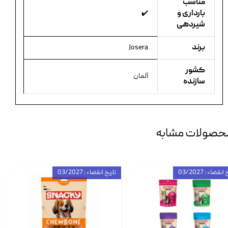
مناسب
بارداری و
✔️
شیردهی
برند
Josera
کشور
آلمان
سازنده
حصولات مشابه
انقضاء : 03/2027
تاریخ انقضاء : 03/2027