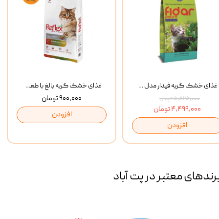
غذای خشک گربه فیدار مدل Adult وزن 10 کیلوگرم
غذای خشک گربه بالغ با طعم مرغ و برنج رفلکس Reflex Multi Color Chicken And Rice وزن 1 کیلوگرم
۹۰۰,۰۰۰ تومان
۵,۵۲۵,۰۰۰ تومان
۴,۴۹۹,۰۰۰ تومان
افزودن
افزودن
رند‌های معتبر در پت آباد