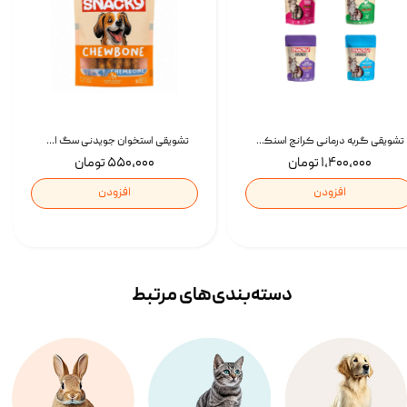
تشویقی گربه درمانی کرانچ اسنکی با طعم میکس Snacky Crunch Cat Treats وزن 60 گرم بسته 4 عددی
تشویقی استخوان جویدنی سگ اسنکی کرانچی با طعم مرغ Snacky Crunchy Munchy وزن 100 گرم
۱,۴۰۰,۰۰۰ تومان
۵۵۰,۰۰۰ تومان
افزودن
افزودن
دسته‌بندی‌‌های مرتبط