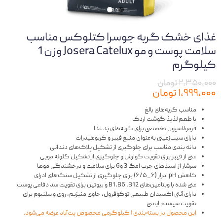
غذای خشک گربه جوسرا کتلوکس مناسب
سلامت پوست و مو Josera Catelux وزن 1
کیلوگرم
۲,۳۵۰,۰۰۰ تومان
۱,۹۹۹,۰۰۰ تومان
مناسب گربه‌های بالغ
با طعم لذیذ گوشت اردک
فرمولاسیون تخصصی برای گربه‌های بد غذا
دارای سیب‌زمینی به‌عنوان منبع فیبر و کربوهیدرات
دانه بندی مناسب برای جلوگیری از تشکیل پلاک‌های دندانی
غنی از فیبر برای تقویت گوارش و جلوگیری از تشکیل گلوله مویی
سرشار از اسیدهای چرب امگا 3 و6 برای سلامت و درخشندگی موها
کاهش pH ادرار (۶_۶/۵) برای جلوگیری از تشکیل سنگ‌های ادرای
غنی شده با ویتامین‌های B1،B6 ،B12 و بیوتین برای تقویت سد دفاعی پوست
دارای آنتی اکسیدان طبیعی توکوفرول، حاوی منیزیم، روی و سلنیوم برای
تقویت سیستم ایمنی
این محصول در بسته‌بندی ۱ کیلوگرمی مخصوص پت‌آباد عرضه می‌شود.