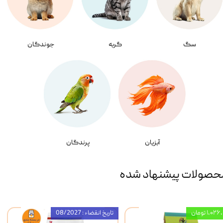
سگ
گربه
جوندگان
آبزیان
پرندگان
حصولات پیشنهاد شده
۱,۰ تومان
تاریخ انقضاء : 08/2027