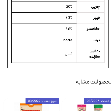
چربی
20%
فیبر
5.3%
خاکستر
6.8%
برند
Josera
کشور
آلمان
سازنده
حصولات مشابه
انقضاء : 03/2027
تاریخ انقضاء : 03/2027