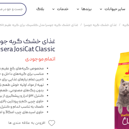
سایر حیوانات
برندها
خدمات
بلاگ
محصولات پرندگان
جوسرا
خدمات آنلاین دامپزشکی
ربه
غذای خشک گربه جوسرا
غذای خشک گربه جوسرا مدل کلاسیک برای گربه عقیم Josera JosiCat Classic وزن 4 کیلوگرم
داری سگ
محصولات جوندگان
رویال کنین
خدمات دامپزشکی حضوری
غذای خشک گربه جوسر
گ
محصولات آبزیان
برند رفلکس(Reflex)
Josera JosiCat Classic وزن 4 کیلو
هداشتی سگ
بیفار
اتمام موجودی
جرهای
مخصوص گربه‌های بالغ عقیم 
مناسب برای گربه‌های داخل و خا
تامین تمام نیازهای غذایی برای گ
رولی
تهیه از مواد اولیه خوش طعم با
بدون رنگ‌های مصنوعی، طعم ده
شایر
کنترل pH ادرار و پیشگیری از بروز بیماری‌های کلیه و مثانه
حاوی چربی کم و پروتئین بالای حیوانی (86%) برای ار
گورمت
کمک به تناسب اندام و کنترل و
حاوی اسیدهای چرب امگا3 و امگا۶ و مولتی ویتامین جهت سلامت و درخشنگی موها
نیناپت
افزودن به علاقه مندی ها
وینستون