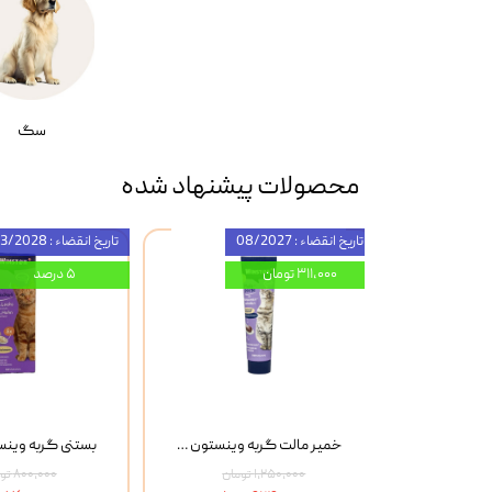
سگ
محصولات پیشنهاد شده
تاریخ انقضاء : 08/2027
تاریخ انقضاء : 03/2028
۳۱۱,۰۰۰ تومان
۵ درصد
بستنی گربه وینستون با طعم گوشت و پنیر Winston Beef & Cheese بسته 8 عددی
خمیر مالت گربه وینستون Winston Flea Seed Husks وزن 100 گرم
۱,۲۵۰,۰۰۰ تومان
۸۰۰,۰۰۰ تومان