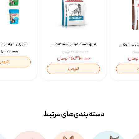
غذای خشک گربه رویال کنین Gastrointestinal Fibre Response وزن 2 کیلوگرم | پت استوک
غذای خشک درمانی مشکلات گوارشی سگ رویال کنین Royal Canin Hypoallergenic وزن 7 کیلوگرم | پت استوک
۱,۴۰۰,۰۰۰ تومان
۲۷,۵۰۰,۰۰۰ تومان
۲۵,۴۹۰,۰۰۰ تومان
افزودن
ن
افزودن
دسته‌بندی‌‌های مرتبط