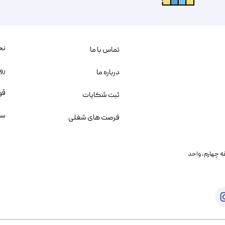
نح
تماس با ما
رو
درباره ما
قو
ثبت شکایات
سو
فرصت های شغلی
یمانی، خیابان بنی هاشم پلاک ۲۰۲ ، طبقه چهارم، واحد