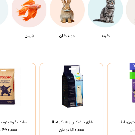
گربه
جوندگان
آبزیان
بستنی گربه وینستون با طعم مرغ و ماهی Winstone Chicken & Fish بسته 8 عددی
غذای خشک روزانه گربه بالغ مفید MoFeed Adult Daily Cat Food وزن 2 کیلوگرم
۱,۱۱۰,۰۰۰ تومان
۴۷۰,۰۰۰ تومان