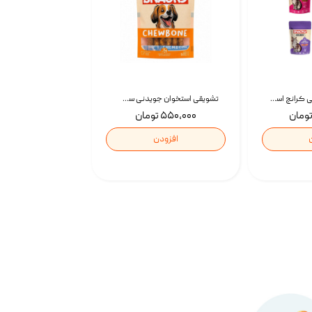
تشویقی گربه درمانی کرانچ اسنکی با طعم میکس Snacky Crunch Cat Treats وزن 60 گرم بسته 4 عددی
تشویقی استخوان جویدنی سگ اسنکی کرانچی با طعم مرغ Snacky Crunchy Munchy وزن 100 گرم
۵۵۰,۰۰۰ تومان
افزودن