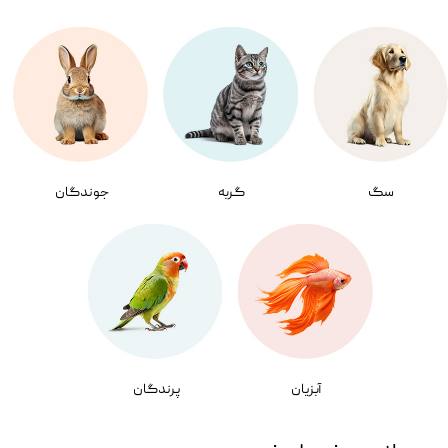
سگ
گربه
جوندگان
آبزیان
پرندگان