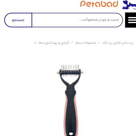
جستجو
پت شاپ آنلاین پت آباد
محصولات سگ
آرایشی و بهداشتی سگ
گره باز کن حیوانات PGT سایز متوسط