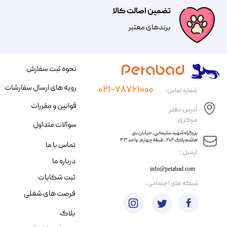
تضمین اصالت کالا
​​برندهای معتبر​​​​​​​
نحوه ثبت سفارش
رویه های ارسال سفارشات
۰۲۱-۷۸۷۶۱۰۰۰
شماره تماس :
قوانین و مقررات
آدرس دفتر
مرکزی :
سوالات متداول
​​بزرگراه شهید سلیمانی، خیابان بنی
هاشم پلاک ۲۰۲ ، طبقه چهارم، واحد ۴۳
تماس با ما
​ایمیل :
درباره ما
info@petabad.com
ثبت شکایات
​شبکه های اجتماعی :
فرصت های شغلی
بلاگ