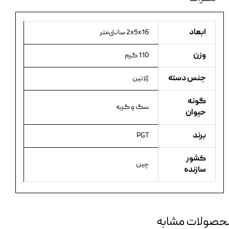
ابعاد
2x5x16 سانتی‌متر
وزن
110 گرم
جنس دسته
ژلاتین
گونه
سگ و گربه
حیوان
برند
PGT
کشور
چین
سازنده
حصولات مشابه