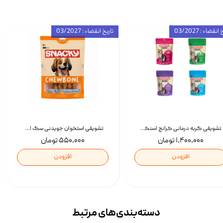
انقضاء : 03/2027
تاریخ انقضاء : 03/2027
تشویقی گربه درمانی کرانچ اسنکی با طعم میکس Snacky Crunch Cat Treats وزن 60 گرم بسته 4 عددی
تشویقی استخوان جویدنی سگ اسنکی کرانچی با طعم مرغ Snacky Crunchy Munchy وزن 100 گرم
۱,۴۰۰,۰۰۰ تومان
۵۵۰,۰۰۰ تومان
افزودن
افزودن
دسته‌بندی‌‌های مرتبط