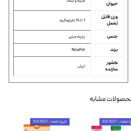
گربه و سگ
حیوان
وزن قابل
1 تا 14 کیلوگرم
تحمل
جنس
پارچه مبلی
برند
NinaPet
کشور
ایران
سازنده
حصولات مشابه
انقضاء : 03/2027
تاریخ انقضاء : 03/2027