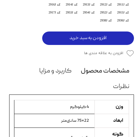
کد 2911J
کد 2912J
کد 2913J
کد 2914J
کد 2916J
کد 2915J
کد 2952J
کد 2954J
کد 2953J
کد 2917J
کد 2936J
کد 2938J
افزودن به سبد خرید
افزودن به علاقه مندی ها
مشخصات محصول
کاربرد و مزایا
نظرات
وزن
4 کیلوگرم
ابعاد
22×75 سانتی‌متر
گونه