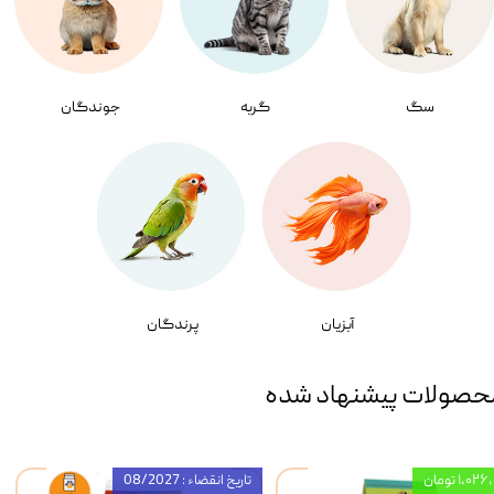
سگ
گربه
جوندگان
آبزیان
پرندگان
حصولات پیشنهاد شده
۱,۰ تومان
تاریخ انقضاء : 08/2027