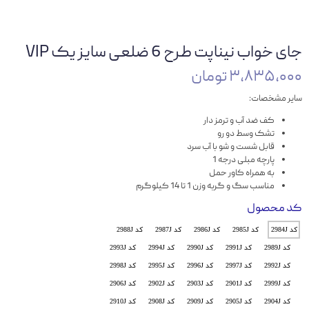
جای خواب نیناپت طرح 6 ضلعی سایز یک VIP
۳,۸۳۵,۰۰۰ تومان
سایر مشخصات:
کف ضد آب و ترمز دار
تشک وسط دو رو
قابل شست و شو با آب سرد
پارچه مبلی درجه 1
به همراه کاور حمل
مناسب سگ و گربه وزن 1 تا 14 کیلوگرم
کد محصول
کد 2984J
کد 2985J
کد 2986J
کد 2987J
کد 2988J
کد 2989J
کد 2991J
کد 2990J
کد 2994J
کد 2993J
کد 2992J
کد 2997J
کد 2996J
کد 2995J
کد 2998J
کد 2999J
کد 2901J
کد 2903J
کد 2902J
کد 2906J
کد 2904J
کد 2905J
کد 2909J
کد 2908J
کد 2910J