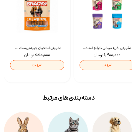
تشویقی گربه درمانی کرانچ اسنکی با طعم میکس Snacky Crunch Cat Treats وزن 60 گرم بسته 4 عددی
تشویقی استخوان جویدنی سگ اسنکی کرانچی با طعم مرغ Snacky Crunchy Munchy وزن 100 گرم
۱,۴۰۰,۰۰۰ تومان
۵۵۰,۰۰۰ تومان
افزودن
افزودن
دسته‌بندی‌‌های مرتبط