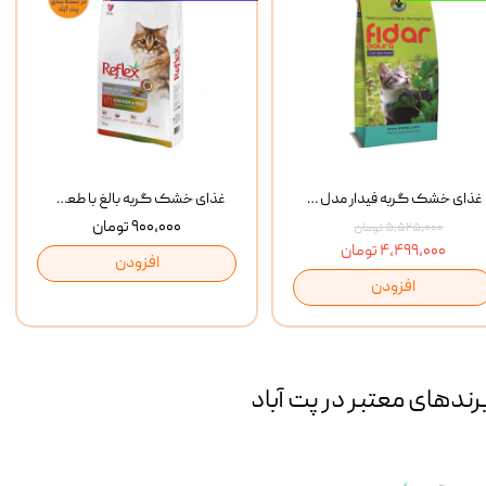
غذای خشک گربه فیدار مدل Adult وزن 10 کیلوگرم
غذای خشک گربه بالغ با طعم مرغ و برنج رفلکس Reflex Multi Color Chicken And Rice وزن 1 کیلوگرم
۹۰۰,۰۰۰ تومان
۵,۵۲۵,۰۰۰ تومان
۴,۴۹۹,۰۰۰ تومان
افزودن
افزودن
رند‌های معتبر در پت آباد