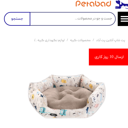
جستجو
پت شاپ آنلاین پت آباد
محصولات گربه
لوازم نگهداری گربه
جای خواب (تخت و تشک)