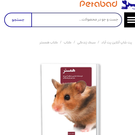
جستجو
پت شاپ آنلاین پت آباد
سبک زندگی
کتاب
کتاب همستر