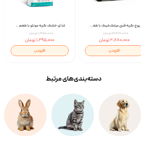
پوچ گربه فنبی میلک‌شیک با طعم مرغ Faenbei Cat Milk Shake Pouch بسته 12 عددی
غذای خشک گربه مونلو با طعم گوشت پرندگان و ماهی سالمون Monello Adult Hairball Control وزن 1 کیلوگرم
۳,۴۲۰,۰۰۰ تومان
۱,۳۵۰,۰۰۰ تومان
۲,۸۸۰,۰۰۰ تومان
۱,۲۹۵,۰۰۰ تومان
افزودن
افزودن
دسته‌بندی‌‌های مرتبط