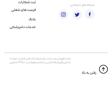
ثبت شکایات
​شبکه های اجتماعی :
فرصت های شغلی
بلاگ
خدمات دامپزشکی
تمام حقوق اين وب‌سايت برای شرکت آبادگران فناوری حیوانات
خانگی (فروشگاه آنلاین پت آباد) محفوظ است. از ۱۳۹۹ تا کنون.
​​رفتن به بالا