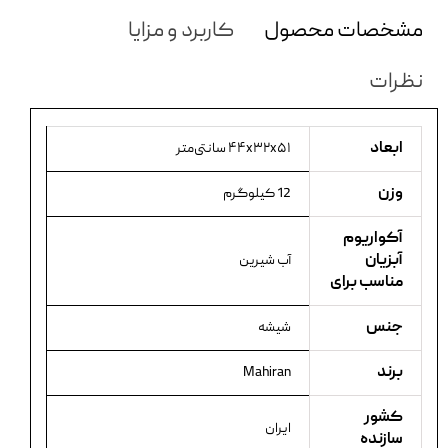
مشخصات محصول
کاربرد و مزایا
نظرات
ابعاد
۴۴x۳۲x۵۱ سانتی‌متر
وزن
12 کیلوگرم
آکواریوم
آبزیان
آب شیرین
مناسب برای
جنس
شیشه
برند
Mahiran
کشور
ایران
سازنده