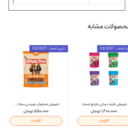
حصولات مشابه
انقضاء : 03/2027
تاریخ انقضاء : 03/2027
تشویقی گربه درمانی کرانچ اسنکی با طعم میکس Snacky Crunch Cat Treats وزن 60 گرم بسته 4 عددی
تشویقی استخوان جویدنی سگ اسنکی کرانچی با طعم مرغ Snacky Crunchy Munchy وزن 100 گرم
۱,۴۰۰,۰۰۰ تومان
۵۵۰,۰۰۰ تومان
افزودن
افزودن