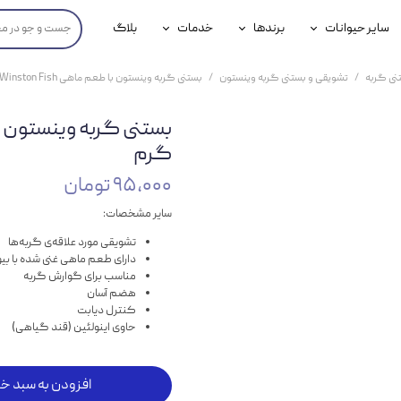
سایر حیوانات
برندها
خدمات
بلاگ
محصولات پرندگان
جوسرا
خدمات آنلاین دامپزشکی
نی گربه
تشویقی و بستنی گربه وینستون
بستنی گربه وینستون با طعم ماهی Winston Fish وزن ۱۵ گرم
داری سگ
محصولات جوندگان
رویال کنین
خدمات دامپزشکی حضوری
گ
محصولات آبزیان
برند رفلکس(Reflex)
گرم
هداشتی سگ
بیفار
۹۵,۰۰۰ تومان
جرهای
سایر مشخصات:
تشویقی مورد علاقه‌ی گربه‌ها
رولی
دارای طعم ماهی غنی شده با بی
مناسب برای گوارش گربه
شایر
هضم آسان
کنترل دیابت
گورمت
حاوی اینولئین (قند گیاهی)
نیناپت
افزودن به سبد خر
وینستون