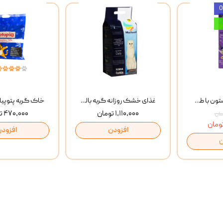
بستنی گربه وینستون با طعم مرغ و ماهی Winstone Chicken & Fish بسته 8 عددی
غذای خشک روزانه گربه بالغ مفید MoFeed Adult Daily Cat Food وزن 2 کیلوگرم
۱,۱۱۰,۰۰۰ تومان
۴۷۰,۰۰۰ تومان
افزودن
افزودن
ن