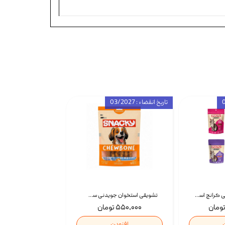
تاریخ انقضاء : 03/2027
تشویقی گربه درمانی کرانچ اسنکی با طعم میکس Snacky Crunch Cat Treats وزن 60 گرم بسته 4 عددی
تشویقی استخوان جویدنی سگ اسنکی کرانچی با طعم مرغ Snacky Crunchy Munchy وزن 100 گرم
۵۵۰,۰۰۰ تومان
افزودن