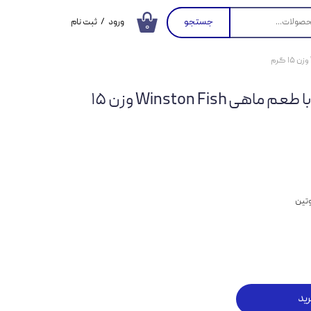
جستجو
ورود
/
ثبت نام
۰
حساب کاربری من
تغییر گذر واژه
بستنی گربه وینستون با طعم ماهی Winston Fish وزن ۱۵
سفارشات
خروج از حساب
کاربری
وتین
ید