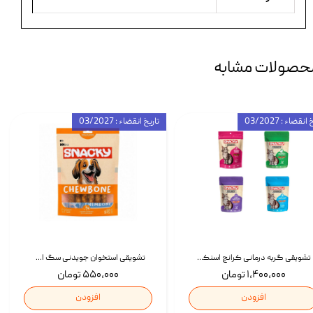
حصولات مشابه
انقضاء : 03/2027
تاریخ انقضاء : 03/2027
تشویقی گربه درمانی کرانچ اسنکی با طعم میکس Snacky Crunch Cat Treats وزن 60 گرم بسته 4 عددی
تشویقی استخوان جویدنی سگ اسنکی کرانچی با طعم مرغ Snacky Crunchy Munchy وزن 100 گرم
۱,۴۰۰,۰۰۰ تومان
۵۵۰,۰۰۰ تومان
افزودن
افزودن