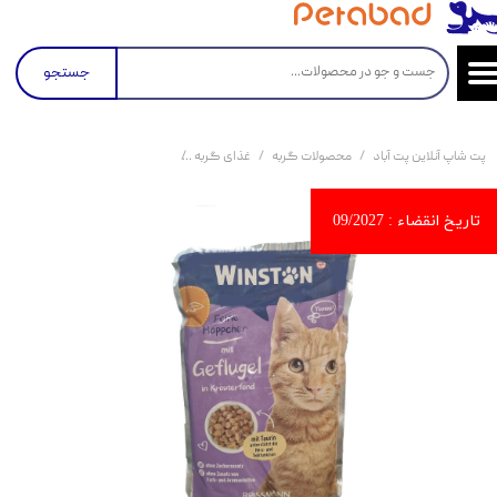
جستجو
پت شاپ آنلاین پت آباد
محصولات گربه
غذای گربه
کنسرو و پوچ و غذای تر گربه
پو