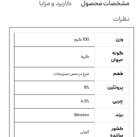
مشخصات محصول
کاربرد و مزایا
نظرات
وزن
100 گرم
گونه
گربه
حیوان
طعم
مرغ در سس سبزیجات
پروتئین
8%
چربی
4.5%
برند
Winston
کشور
آلمان
سازنده