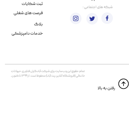
ثبت شکایات
​شبکه های اجتماعی :
فرصت های شغلی
بلاگ
خدمات دامپزشکی
تمام حقوق اين وب‌سايت برای شرکت آبادگران فناوری حیوانات
خانگی (فروشگاه آنلاین پت آباد) محفوظ است. از ۱۳۹۹ تا کنون.
​​رفتن به بالا