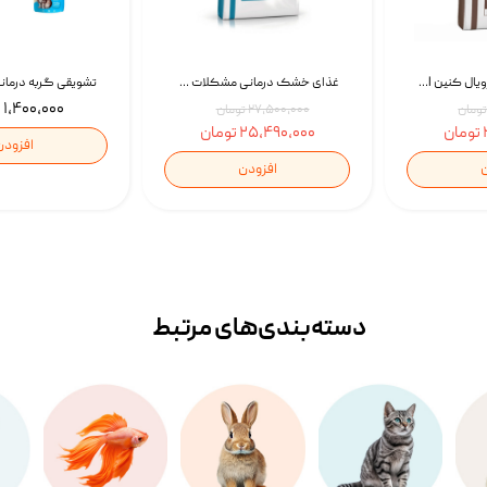
غذای خشک سگ رویال کنین Royal Canin Gastrointestinal وزن 7.5 کیلوگرم | پت استوک
غذای خشک درمانی مشکلات گوارشی سگ رویال کنین Royal Canin Hypoallergenic وزن 7 کیلوگرم | پت استوک
۱,۴۰۰,۰۰۰ تومان
۲۷,۵۰۰,۰۰۰ تومان
۲۵,۴۹۰,۰۰۰ تومان
افزودن
ن
افزودن
دسته‌بندی‌‌های مرتبط