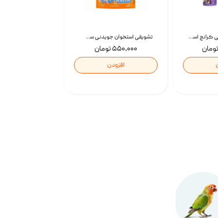
تشویقی گربه درمانی کرانچ اسنکی با طعم میکس Snacky Crunch Cat Treats وزن 60 گرم بسته 4 عددی
تشویقی استخوان جویدنی سگ اسنکی کرانچی با طعم مرغ Snacky Crunchy Munchy وزن 100 گرم
۵۵۰,۰۰۰ تومان
افزودن