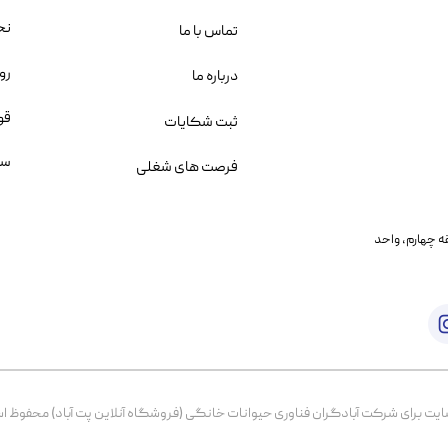
نح
تماس با ما
رو
درباره ما
قو
ثبت شکایات
سو
فرصت های شغلی
یمانی، خیابان بنی هاشم پلاک ۲۰۲ ، طبقه چهارم، واحد
برای شرکت آبادگران فناوری حیوانات خانگی (فروشگاه آنلاین پت آباد) محفوظ است. از ۱۳۹۹ تا