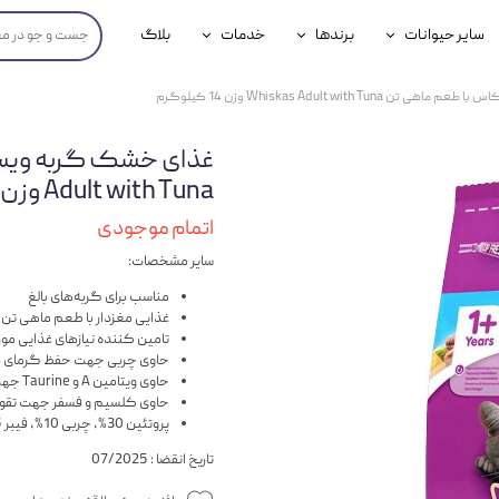
سایر حیوانات
برندها
خدمات
بلاگ
محصولات پرندگان
جوسرا
خدمات آنلاین دامپزشکی
Whiskas Adult with Tu وزن 14 کیلوگرم
داری سگ
محصولات جوندگان
رویال کنین
خدمات دامپزشکی حضوری
گ
محصولات آبزیان
برند رفلکس(Reflex)
Adult with Tuna وزن 14 کیلوگرم
هداشتی سگ
بیفار
اتمام موجودی
سایر مشخصات:
جرهای
مناسب برای گربه‌های بالغ
رولی
غذایی مغزدار با طعم ماهی تن
تامین کننده نیازهای غذایی مور
شایر
حاوی چربی جهت حفظ گرمای ب
حاوی ویتامین A و Taurine جهت حفظ بینایی و سلامت چشم
گورمت
حاوی کلسیم و فسفر جهت تقوی
پروتئین 30%، چربی 10%، فیبر 1.5%، خاکستر 8.5%
نیناپت
تاریخ انقضا : 07/2025
وینستون