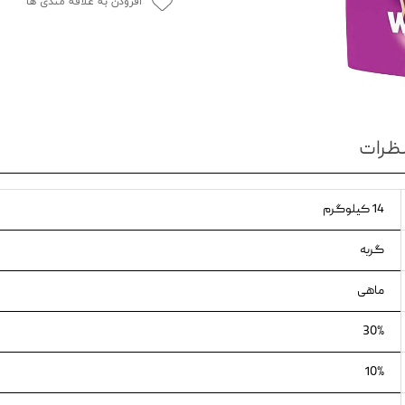
افزودن به علاقه مندی ها
ویسکاس
ونپی
ظرات
14 کیلوگرم
گربه
ماهی
30%
10%