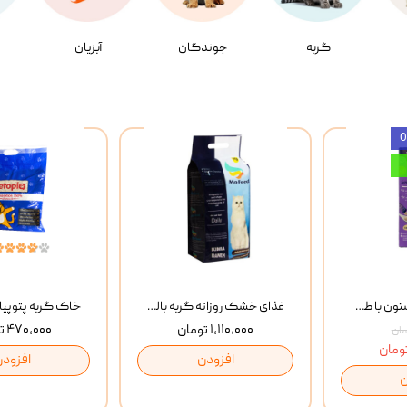
گربه
جوندگان
آبزیان
بستنی گربه وینستون با طعم مرغ و ماهی Winstone Chicken & Fish بسته 8 عددی
غذای خشک روزانه گربه بالغ مفید MoFeed Adult Daily Cat Food وزن 2 کیلوگرم
۱,۱۱۰,۰۰۰ تومان
۴۷۰,۰۰۰ تومان
افزودن
افزودن
ن