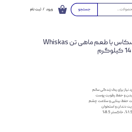
جستجو
ورود
/
ثبت نام
۰
حساب کاربری من
تغییر گذر واژه
غذای خشک گربه ویسکاس با طعم ماهی تن Whiskas
سفارشات
خروج از حساب
کاربری
د نیاز برای یک زندگی سالم
دن و حفظ رطوبت پوست
ت دندان و استخوان