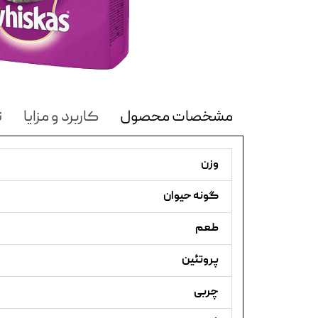
مشخصات محصول
کاربرد و مزایا
ن
وزن
گونه حیوان
طعم
پروتئین
چربی