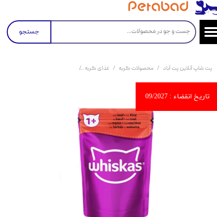
جستجو
پت شاپ آنلاین پت آباد
محصولات گربه
غذای گربه
کنسرو و پوچ و غذای تر گربه
پو