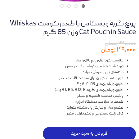
پوچ گربه ویسکاس با طعم گوشت Whiskas
Cat Pouch in Sauce وزن 85 گرم
۲۴۰,۰۰۰ تومان
۲۱۹,۰۰۰ تومان
مناسب گربه‌های بالغ بالای ۱ سال
تهیه شده با طعم گوشت گاو در سس
تکه‌های نرم و خوش‌خوراک
غنی شده با تائورین برای سلامت قلب و بینایی
حاوی ویتامین‌های A، C، D3 و E
حاوی ویتامین‌های گروه B (B1، B6، B12 و ...)
بالانس مناسب کلسیم و فسفر
کمک به سلامت دستگاه ادراری
هضم آسان و سازگار با دستگاه گوارش
فاقد رنگ مصنوعی و نگهدارنده مضر
افزودن به سبد خرید