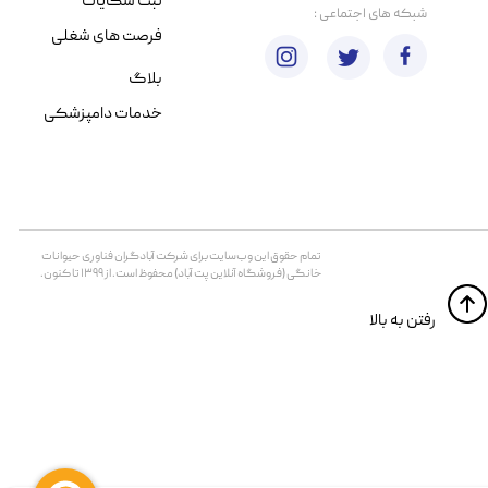
ثبت شکایات
​شبکه های اجتماعی :
فرصت های شغلی
بلاگ
خدمات دامپزشکی
تمام حقوق اين وب‌سايت برای شرکت آبادگران فناوری حیوانات
خانگی (فروشگاه آنلاین پت آباد) محفوظ است. از ۱۳۹۹ تا کنون.
​​رفتن به بالا