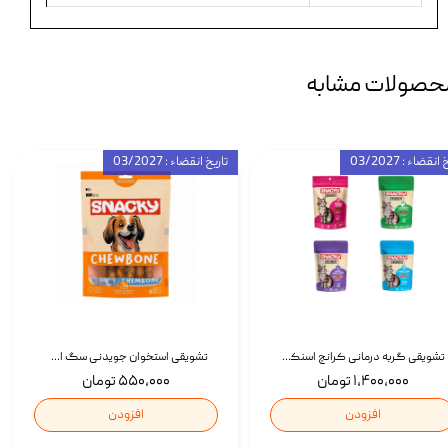
حصولات مشابه
انقضاء : 03/2027
تاریخ انقضاء : 03/2027
تشویقی گربه درمانی کرانچ اسنکی با طعم میکس Snacky Crunch Cat Treats وزن 60 گرم بسته 4 عددی
تشویقی استخوان جویدنی سگ اسنکی کرانچی با طعم مرغ Snacky Crunchy Munchy وزن 100 گرم
۱,۴۰۰,۰۰۰ تومان
۵۵۰,۰۰۰ تومان
افزودن
افزودن