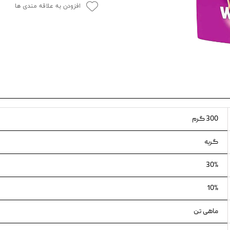
افزودن به علاقه مندی ها
ویسکاس
ونپی
300 گرم
گربه
30%
10%
ماهی تن