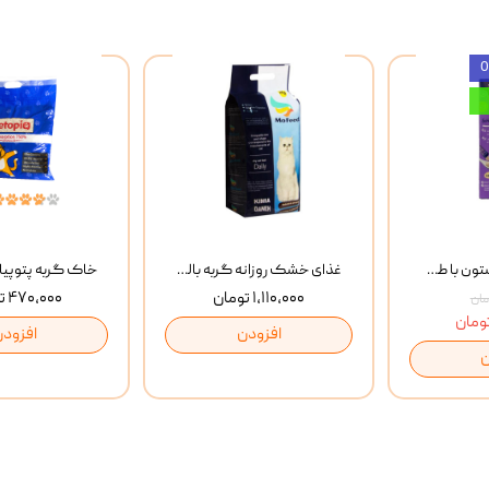
بستنی گربه وینستون با طعم مرغ و ماهی Winstone Chicken & Fish بسته 8 عددی
غذای خشک روزانه گربه بالغ مفید MoFeed Adult Daily Cat Food وزن 2 کیلوگرم
۱,۱۱۰,۰۰۰ تومان
۴۷۰,۰۰۰ تومان
افزودن
افزودن
ن