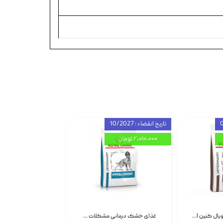
تاریخ انقضاء : 10/2027
۲,۰۱۰,۰۰۰ تومان
غذای خشک سگ رویال کنین Royal Canin Gastrointestinal وزن 7.5 کیلوگرم | پت استوک
غذای خشک درمانی مشکلات گوارشی سگ رویال کنین Royal Canin Hypoallergenic وزن 7 کیلوگرم | پت استوک