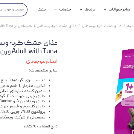
سایر حیوانات
برندها
خدمات
بلاگ
محصولات پرندگان
جوسرا
خدمات آنلاین دامپزشکی
ربه
غذای خشک گربه ویسکاس
غذای خشک گربه ویسکاس با طعم ماهی تن Whiskas Adult with Tuna وزن 300 گرم
داری سگ
محصولات جوندگان
رویال کنین
خدمات دامپزشکی حضوری
گ
محصولات آبزیان
برند رفلکس(Reflex)
Adult with Tuna وزن 300 گرم
هداشتی سگ
بیفار
اتمام موجودی
سایر مشخصات:
جرهای
مناسب برای گربه‌های بالغ
رولی
غذایی مغزدار با طعم ماهی
تامین کننده نیازهای غذایی
شایر
حاوی چربی جهت حفظ گرم
حاوی ویتامین A و Taurine جهت حفظ بینایی و سلامت چشم
حاوی کلسیم و فسفر جهت 
گورمت
پروتئین 30%، چربی 10%، فیبر 1.5%، خاکستر 8.5%
محصولی از شرکت ویسکاس (Whiskas) آ
نیناپت
تاریخ انقضاء: 2025/07
وینستون