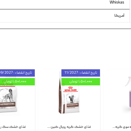
Whiskas
آمریکا
تاریخ انقضاء : 11/2027
تاریخ انقضاء : 09/2027
۱,۵۰۱,۰۰۰ تومان
۱,۵۰۱,۰۰۰ تومان
اسپری بازکننده گره موی گربه نئوپت Neopet Detangling Spray حجم 120 میلی گرم
غذای خشک گربه رویال کنین Gastrointestinal Fibre Response وزن 2 کیلوگرم | پت استوک