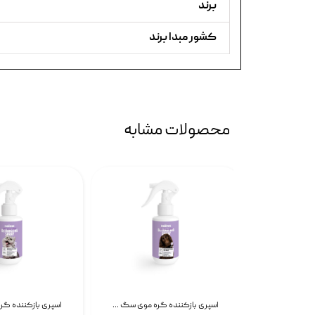
برند
کشور مبدا برند
محصولات مشابه
اسپری آموزش محل ادرار سگ نئوپت Neopet Trainer Spray وزن ۱۲۰ میلی‌لیتر
اسپری بازکننده گره موی سگ نئوپت Neopet Detangling Spray حجم 120 میلی گرم