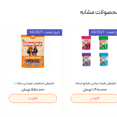
حصولات مشابه
انقضاء : 03/2027
تاریخ انقضاء : 03/2027
تشویقی گربه درمانی کرانچ اسنکی با طعم میکس Snacky Crunch Cat Treats وزن 60 گرم بسته 4 عددی
تشویقی استخوان جویدنی سگ اسنکی کرانچی با طعم مرغ Snacky Crunchy Munchy وزن 100 گرم
۱,۴۰۰,۰۰۰ تومان
۵۵۰,۰۰۰ تومان
افزودن
افزودن