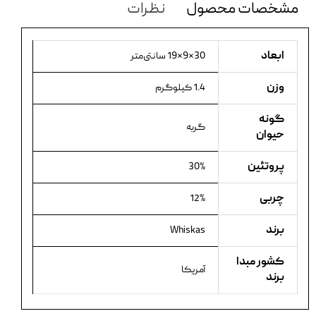
مشخصات محصول
نظرات
ابعاد
30×9×19 سانتی‌متر
وزن
1.4 کیلوگرم
گونه
گربه
حیوان
پروتئین
30%
چربی
12%
برند
Whiskas
کشور مبدا
آمریکا
برند