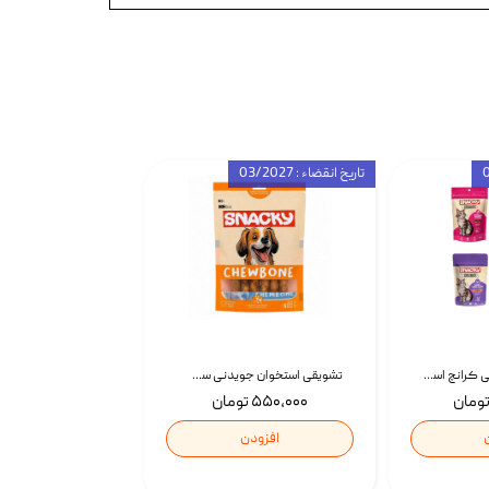
تاریخ انقضاء : 03/2027
تشویقی گربه درمانی کرانچ اسنکی با طعم میکس Snacky Crunch Cat Treats وزن 60 گرم بسته 4 عددی
تشویقی استخوان جویدنی سگ اسنکی کرانچی با طعم مرغ Snacky Crunchy Munchy وزن 100 گرم
۵۵۰,۰۰۰ تومان
افزودن