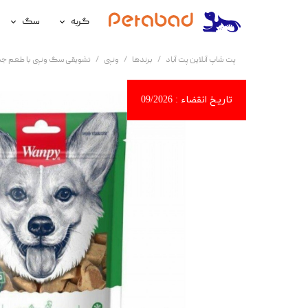
گربه
سگ
غذای گربه
غذای سگ
پت شاپ آنلاین پت آباد
برندها
ونپی
تشویقی سگ ونپی با طعم جگر مرغ anpy Freeze Dried
لوازم نگهداری گربه
لوازم نگه
سلامتی گربه
سلامتی س
آرایشی و بهداشتی گربه
آرایشی و ب