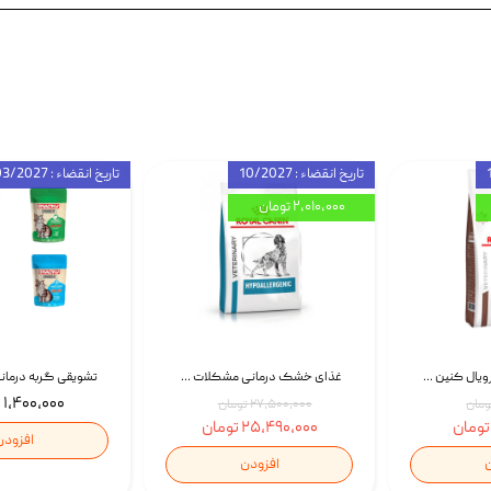
تاریخ انقضاء : 10/2027
تاریخ انقضاء : 03/2027
۲,۰۱۰,۰۰۰ تومان
غذای خشک گربه رویال کنین Gastrointestinal Fibre Response وزن 2 کیلوگرم | پت استوک
غذای خشک درمانی مشکلات گوارشی سگ رویال کنین Royal Canin Hypoallergenic وزن 7 کیلوگرم | پت استوک
۱,۴۰۰,۰۰۰ تومان
۲۷,۵۰۰,۰۰۰ تومان
۲۵,۴۹۰,۰۰۰ تومان
افزودن
ن
افزودن