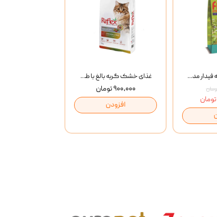
غذای خشک گربه فیدار مدل Adult وزن 10 کیلوگرم
غذای خشک گربه بالغ با طعم مرغ و برنج رفلکس Reflex Multi Color Chicken And Rice وزن 1 کیلوگرم
۹۰۰,۰۰۰ تومان
افزودن