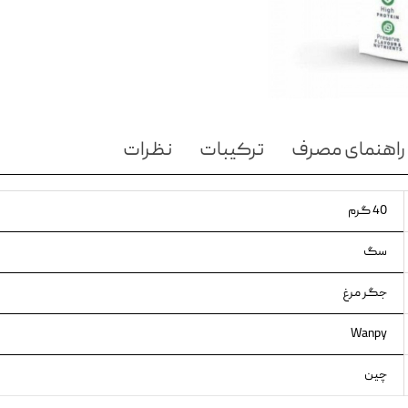
ویسکاس
ونپی
راهنمای مصرف
ترکیبات
نظرات
40 گرم
سگ
جگر مرغ
Wanpy
چین