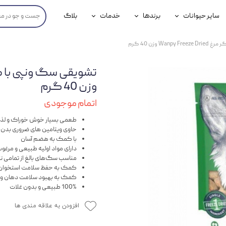
سایر حیوانات
برندها
خدمات
بلاگ
محصولات پرندگان
جوسرا
خدمات آنلاین دامپزشکی
W وزن 40 گرم
داری سگ
محصولات جوندگان
رویال کنین
خدمات دامپزشکی حضوری
گ
محصولات آبزیان
برند رفلکس(Reflex)
وزن 40 گرم
هداشتی سگ
بیفار
اتمام موجودی
جرهای
طعمی بسیار خوش خوراک و لذ
حاوی ویتامین های ضروری بد
با کمک به هضم آسان
رولی
دارای مواد اولیه طبیعی و مرغو
مناسب سگ‌های بالغ از تمامی نژ
شایر
کمک به حفظ سلامت استخوان 
کمک به بهبود سلامت دهان و 
گورمت
100% طبیعی و بدون غلات
نیناپت
افزودن به علاقه مندی ها
وینستون