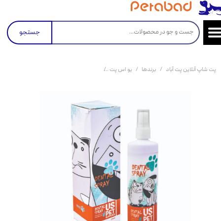
جستجو
پت شاپ آنلاین پت آباد
برندها
یو اس پت
اسپری دندان سگ و گربه یو اس پت UsPet Dental Spray حجم 120 ‌میلی‌لیتر