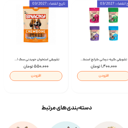
انقضاء : 03/2027
تاریخ انقضاء : 03/2027
تشویقی گربه درمانی کرانچ اسنکی با طعم میکس Snacky Crunch Cat Treats وزن 60 گرم بسته 4 عددی
تشویقی استخوان جویدنی سگ اسنکی کرانچی با طعم مرغ Snacky Crunchy Munchy وزن 100 گرم
۱,۴۰۰,۰۰۰ تومان
۵۵۰,۰۰۰ تومان
افزودن
افزودن
دسته‌بندی‌‌های مرتبط