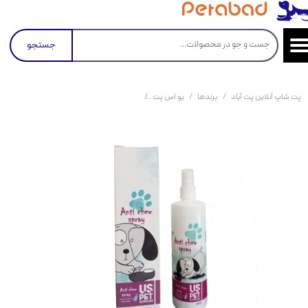
جستجو
پت شاپ آنلاین پت آباد
برندها
یو اس پت
اسپری ضد جویدن سگ یو اس پت UsPet Anti Chew Spray حجم 250 ‌میلی‌لیتر