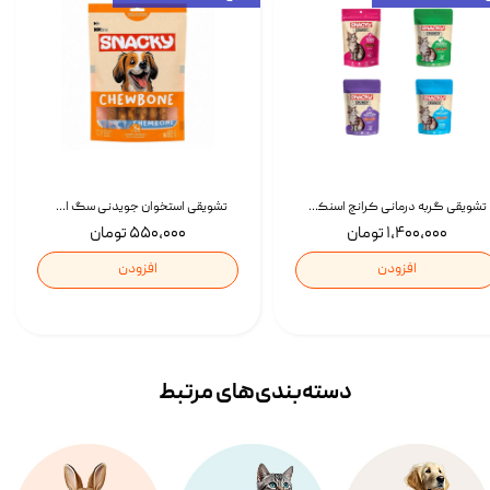
تشویقی گربه درمانی کرانچ اسنکی با طعم میکس Snacky Crunch Cat Treats وزن 60 گرم بسته 4 عددی
تشویقی استخوان جویدنی سگ اسنکی کرانچی با طعم مرغ Snacky Crunchy Munchy وزن 100 گرم
۱,۴۰۰,۰۰۰ تومان
۵۵۰,۰۰۰ تومان
افزودن
افزودن
دسته‌بندی‌‌های مرتبط