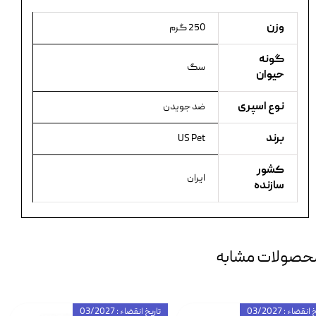
وزن
250 گرم
گونه
سگ
حیوان
نوع اسپری
ضد جویدن
برند
US Pet
کشور
ایران
سازنده
حصولات مشابه
انقضاء : 03/2027
تاریخ انقضاء : 03/2027