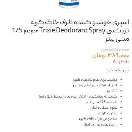
اسپری خوشبو کننده ظرف خاک گربه
تریکسی Trixie Deodorant Spray حجم 175
میلی لیتر
۸۱۰,۰۰۰ تومان
۳۸۹,۰۰۰ تومان
Only ۲ left
سایر مشخصات:
مناسب برای تمام نژادهای گربه
قابل استفاده برای تمامی سنین
فاقد بو
کمک به پیشگیری از انتشار بوی بد در محیط منزل شما
با حجم 175 میلی لیتر
نحوه استفاده آسان
موثر و کارآمد
مخصوص ظرف خاک گربه
از بین برنده بوی بد ادرار