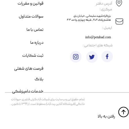
قوانین و مقررات
آدرس دفتر
مرکزی :
سوالات متداول
​​بزرگراه شهید سلیمانی، خیابان بنی
هاشم پلاک ۲۰۲ ، طبقه چهارم، واحد ۴۳
​ایمیل :
تماس با ما
info@petabad.com
درباره ما
​شبکه های اجتماعی :
ثبت شکایات
فرصت های شغلی
بلاگ
خدمات دامپزشکی
تمام حقوق اين وب‌سايت برای شرکت آبادگران فناوری حیوانات
خانگی (فروشگاه آنلاین پت آباد) محفوظ است. از ۱۳۹۹ تا کنون.
​​رفتن به بالا