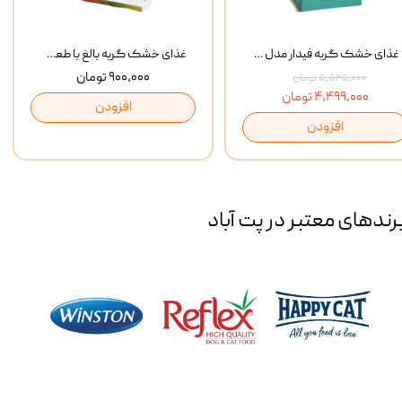
غذای خشک گربه فیدار مدل Adult وزن 10 کیلوگرم
غذای خشک گربه بالغ با طعم مرغ و برنج رفلکس Reflex Multi Color Chicken And Rice وزن 1 کیلوگرم
۹۰۰,۰۰۰ تومان
۵,۵۲۵,۰۰۰ تومان
۴,۴۹۹,۰۰۰ تومان
افزودن
افزودن
رند‌های معتبر در پت آباد