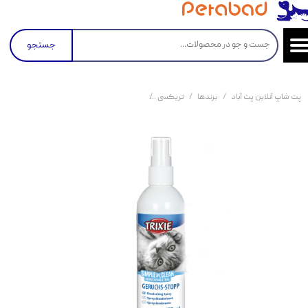
جستجو
پت شاپ آنلاین پت آباد
برندها
تریکسی
اسپری خوشبو کننده ظرف خاک گربه تریکسی Trixie Deodorant Spray حجم 175 میلی لیت