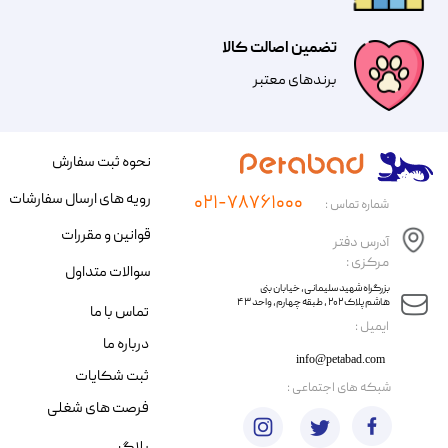
تضمین اصالت کالا
​​برندهای معتبر​​​​​​​
نحوه ثبت سفارش
رویه های ارسال سفارشات
۰۲۱-۷۸۷۶۱۰۰۰
شماره تماس :
قوانین و مقررات
آدرس دفتر
مرکزی :
سوالات متداول
​​بزرگراه شهید سلیمانی، خیابان بنی
هاشم پلاک ۲۰۲ ، طبقه چهارم، واحد ۴۳
تماس با ما
​ایمیل :
درباره ما
info@petabad.com
ثبت شکایات
​شبکه های اجتماعی :
فرصت های شغلی
بلاگ