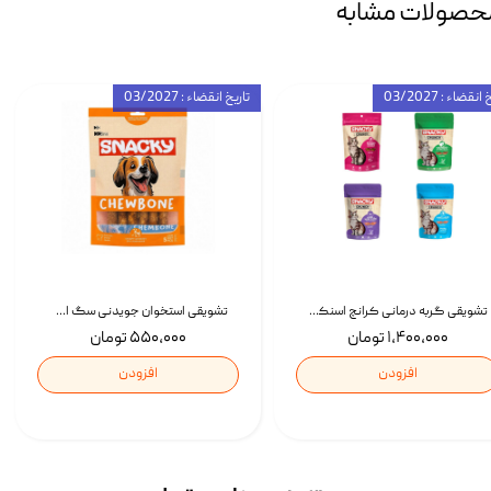
حصولات مشابه
انقضاء : 03/2027
تاریخ انقضاء : 03/2027
تشویقی گربه درمانی کرانچ اسنکی با طعم میکس Snacky Crunch Cat Treats وزن 60 گرم بسته 4 عددی
تشویقی استخوان جویدنی سگ اسنکی کرانچی با طعم مرغ Snacky Crunchy Munchy وزن 100 گرم
۱,۴۰۰,۰۰۰ تومان
۵۵۰,۰۰۰ تومان
افزودن
افزودن