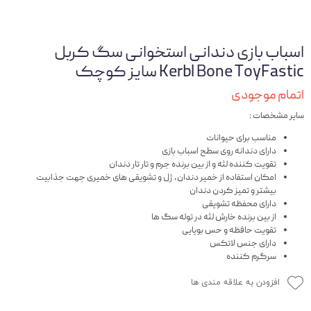
اسباب بازی دندانی استخوانی سگ کربل
Kerbl Bone ToyFastic سایز کوچک
اتمام موجودی
سایر مشخصات :
مناسب برای حیوانات
دارای دندانه روی سطح اسباب بازی
تقویت کننده لثه و از بین برنده جرم و تار تار دندان
امکان استفاده از خمیر دندان، ژل و تشویقی های خمیری جهت جذابیت
بیشتر و تمیز کردن دندان
دارای محفظه تشویقی
از بین برنده خارش لثه در توله سگ ها
تقویت حافظه و حس بویایی
دارای جنس لاتکس
سرگرم کننده
افزودن به علاقه مندی ها