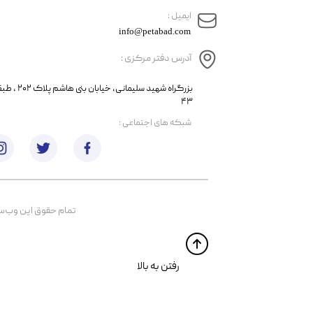
​ایمیل :
info@petabad.com
آدرس دفتر مرکزی :
​​بزرگراه شهید سل
۴۳
​شبکه های اجتماعی :
تمام حقوق اين وب‌سايت 
​​رفتن به بالا