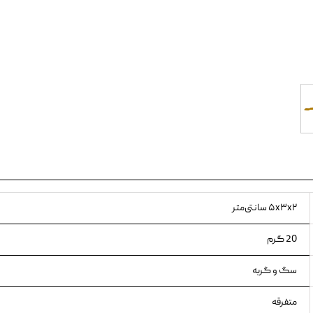
ویسکاس
ونپی
۵x۳x۲ سانتی‌متر
20 گرم
سگ و گربه
متفرقه