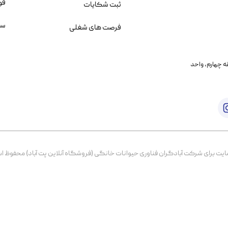
قو
ثبت شکایات
سو
فرصت های شغلی
یمانی، خیابان بنی هاشم پلاک ۲۰۲ ، طبقه چهارم، واحد
برای شرکت آبادگران فناوری حیوانات خانگی (فروشگاه آنلاین پت آباد) محفوظ است. از ۱۳۹۹ تا