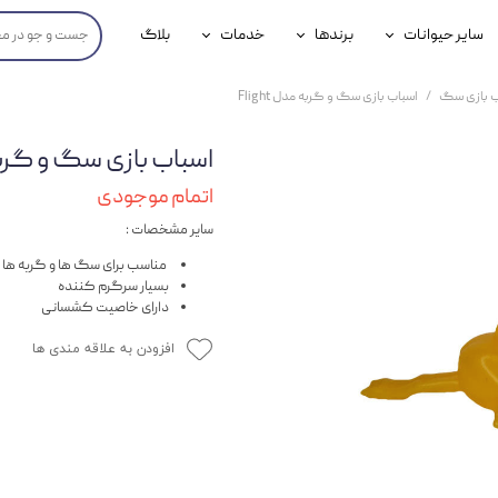
سایر حیوانات
برندها
خدمات
بلاگ
محصولات پرندگان
جوسرا
خدمات آنلاین دامپزشکی
ب بازی سگ
اسباب بازی سگ و گربه مدل Flight
داری سگ
محصولات جوندگان
رویال کنین
خدمات دامپزشکی حضوری
اسباب بازی سگ و گربه مدل
گ
محصولات آبزیان
برند رفلکس(Reflex)
اتمام موجودی
هداشتی سگ
بیفار
سایر مشخصات :
جرهای
مناسب برای سگ ها و گربه ها
بسیار سرگرم کننده
رولی
دارای خاصیت کشسانی
افزودن به علاقه مندی ها
شایر
گورمت
نیناپت
وینستون