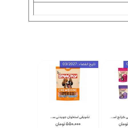
تاریخ انقضاء : 03/2027
تشویقی گربه درمانی کرانچ اسنکی با طعم میکس Snacky Crunch Cat Treats وزن 60 گرم بسته 4 عددی
تشویقی استخوان جویدنی سگ اسنکی کرانچی با طعم مرغ Snacky Crunchy Munchy وزن 100 گرم
۵۵۰,۰۰۰ تومان