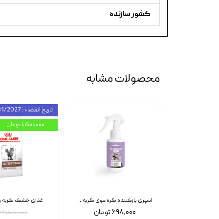
کشور سازنده
محصولات مشابه
تاریخ انقضاء : 11/2027
۱,۵۰۱,۰۰۰ تومان
اسپری بازکننده گره موی سگ نئوپت Neopet Detangling Spray حجم 120 میلی گرم
اسپری بازکننده گره موی گربه نئوپت Neopet Detangling Spray حجم 120 میلی گرم
۶۹۸,۰۰۰ تومان
۱۱,۵۰۰,۰۰۰ تومان