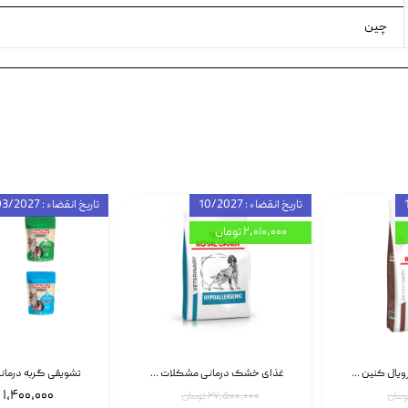
چین
تاریخ انقضاء : 10/2027
تاریخ انقضاء : 03/2027
۲,۰۱۰,۰۰۰ تومان
غذای خشک گربه رویال کنین Gastrointestinal Fibre Response وزن 2 کیلوگرم | پت استوک
غذای خشک درمانی مشکلات گوارشی سگ رویال کنین Royal Canin Hypoallergenic وزن 7 کیلوگرم | پت استوک
۱,۴۰۰,۰۰۰ تومان
۲۷,۵۰۰,۰۰۰ تومان