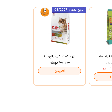
تاریخ انقضاء : 08/2027
غذای خشک گربه فیدار مدل Adult وزن 10 کیلوگرم
غذای خشک گربه بالغ با طعم مرغ و برنج رفلکس Reflex Multi Color Chicken And Rice وزن 1 کیلوگرم
۹۰۰,۰۰۰ تومان
افزودن