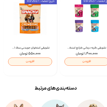
انقضاء : 03/2027
تاریخ انقضاء : 03/2027
تشویقی گربه درمانی کرانچ اسنکی با طعم میکس Snacky Crunch Cat Treats وزن 60 گرم بسته 4 عددی
تشویقی استخوان جویدنی سگ اسنکی کرانچی با طعم مرغ Snacky Crunchy Munchy وزن 100 گرم
۱,۴۰۰,۰۰۰ تومان
۵۵۰,۰۰۰ تومان
افزودن
افزودن
دسته‌بندی‌‌های مرتبط