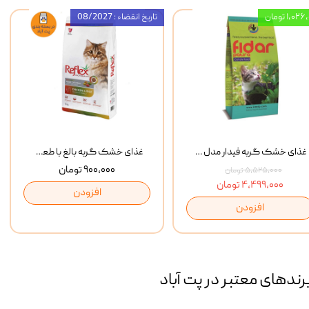
۱,۰ تومان
تاریخ انقضاء : 08/2027
غذای خشک گربه فیدار مدل Adult وزن 10 کیلوگرم
غذای خشک گربه بالغ با طعم مرغ و برنج رفلکس Reflex Multi Color Chicken And Rice وزن 1 کیلوگرم
۹۰۰,۰۰۰ تومان
۵,۵۲۵,۰۰۰ تومان
۴,۴۹۹,۰۰۰ تومان
افزودن
افزودن
رند‌های معتبر در پت آباد