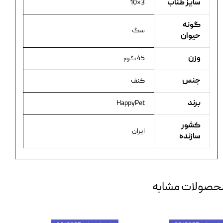
سایز طناب
3×10
گونه
سگ
حیوان
وزن
45 گرم
جنس
کنف
برند
HappyPet
کشور
ایران
سازنده
حصولات مشابه