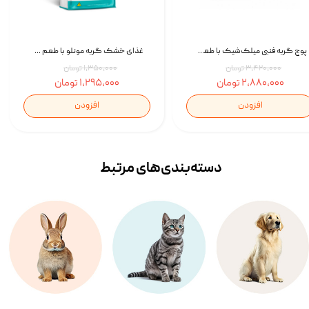
پوچ گربه فنبی میلک‌شیک با طعم مرغ Faenbei Cat Milk Shake Pouch بسته 12 عددی
غذای خشک گربه مونلو با طعم گوشت پرندگان و ماهی سالمون Monello Adult Hairball Control وزن 1 کیلوگرم
۳,۴۲۰,۰۰۰ تومان
۱,۳۵۰,۰۰۰ تومان
۲,۸۸۰,۰۰۰ تومان
۱,۲۹۵,۰۰۰ تومان
افزودن
افزودن
دسته‌بندی‌‌های مرتبط