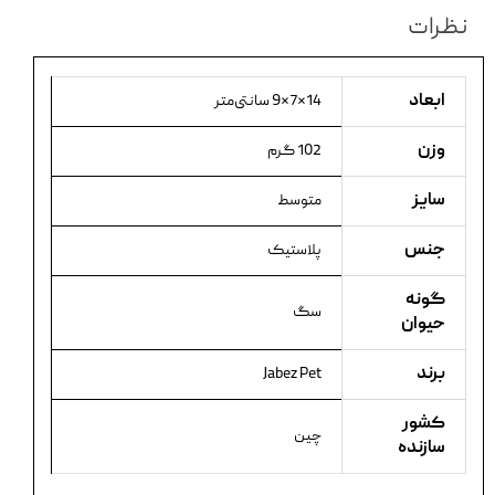
نظرات
ابعاد
14×7×9 سانتی‌متر
وزن
102 گرم
سایز
متوسط
جنس
پلاستیک
گونه
سگ
حیوان
برند
Jabez Pet
کشور
چین
سازنده