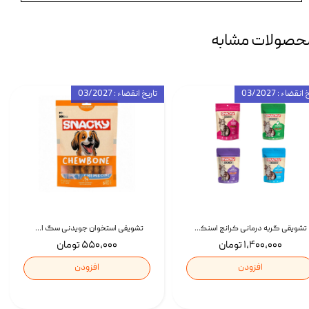
حصولات مشابه
انقضاء : 03/2027
تاریخ انقضاء : 03/2027
تشویقی گربه درمانی کرانچ اسنکی با طعم میکس Snacky Crunch Cat Treats وزن 60 گرم بسته 4 عددی
تشویقی استخوان جویدنی سگ اسنکی کرانچی با طعم مرغ Snacky Crunchy Munchy وزن 100 گرم
۱,۴۰۰,۰۰۰ تومان
۵۵۰,۰۰۰ تومان
افزودن
افزودن