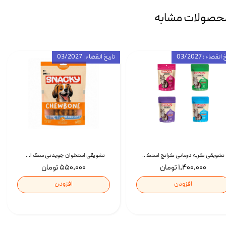
حصولات مشابه
انقضاء : 03/2027
تاریخ انقضاء : 03/2027
تشویقی گربه درمانی کرانچ اسنکی با طعم میکس Snacky Crunch Cat Treats وزن 60 گرم بسته 4 عددی
تشویقی استخوان جویدنی سگ اسنکی کرانچی با طعم مرغ Snacky Crunchy Munchy وزن 100 گرم
۱,۴۰۰,۰۰۰ تومان
۵۵۰,۰۰۰ تومان
افزودن
افزودن