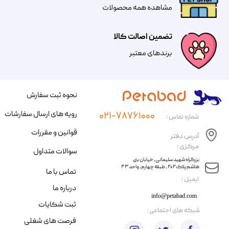
مشاهده همه محصولات
تضمین اصالت کالا
​​برندهای معتبر​​​​​​​
نحوه ثبت سفارش
رویه های ارسال سفارشات
۰۲۱-۷۸۷۶۱۰۰۰
شماره تماس :
قوانین و مقررات
آدرس دفتر
مرکزی :
سوالات متداول
​​بزرگراه شهید سلیمانی، خیابان بنی
هاشم پلاک ۲۰۲ ، طبقه چهارم، واحد ۴۳
تماس با ما
​ایمیل :
درباره ما
info@petabad.com
ثبت شکایات
​شبکه های اجتماعی :
فرصت های شغلی