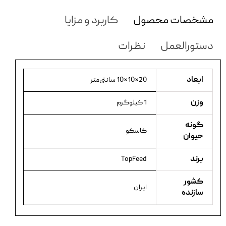
مشخصات محصول
کاربرد و مزایا
دستورالعمل
نظرات
ابعاد
20×10×10 سانتی‌متر
وزن
1 کیلوگرم
گونه
کاسکو
حیوان
برند
TopFeed
کشور
ایران
سازنده