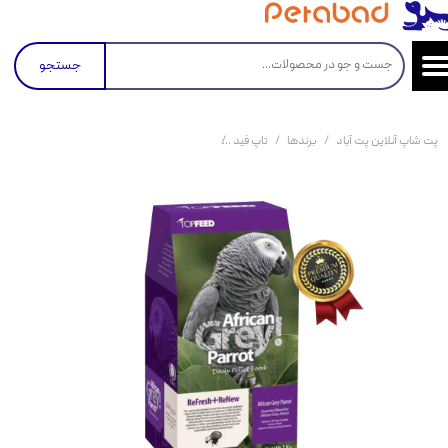
جستجو
پت شاپ آنلاین پت آباد
برندها
تاپ ‌فید
غذای خشک کاسکو تاپ فید مدل African Grey Parrot وزن 1 کیلوگرم