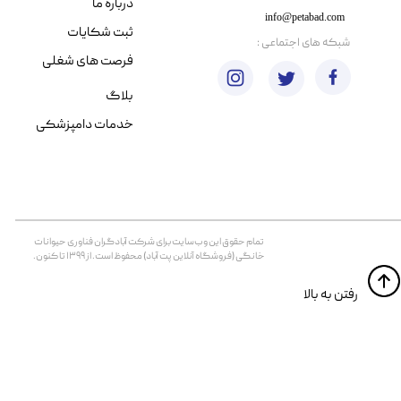
درباره ما
info@petabad.com
ثبت شکایات
​شبکه های اجتماعی :
فرصت های شغلی
بلاگ
خدمات دامپزشکی
تمام حقوق اين وب‌سايت برای شرکت آبادگران فناوری حیوانات
خانگی (فروشگاه آنلاین پت آباد) محفوظ است. از ۱۳۹۹ تا کنون.
​​رفتن به بالا