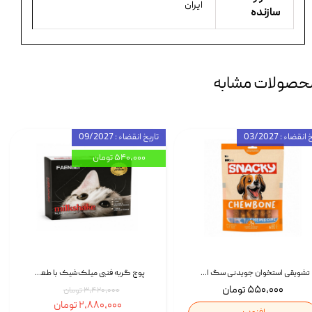
ایران
سازنده
حصولات مشابه
انقضاء : 03/2027
تاریخ انقضاء : 09/2027
۵۴۰,۰۰۰ تومان
تشویقی استخوان جویدنی سگ اسنکی کرانچی با طعم مرغ Snacky Crunchy Munchy وزن 100 گرم
پوچ گربه فنبی میلک‌شیک با طعم مرغ Faenbei Cat Milk Shake Pouch بسته 12 عددی
۵۵۰,۰۰۰ تومان
۳,۴۲۰,۰۰۰ تومان
۲,۸۸۰,۰۰۰ تومان