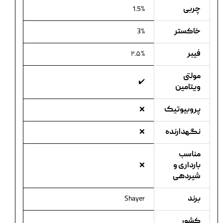
چربی
1.5%
خاکستر
3%
فیبر
۲.۵%
مولتی
✔️
ویتامین
پروبیوتیک
❌
نگهدارنده
❌
مناسب
بارداری و
❌
شیردهی
برند
Shayer
کشور