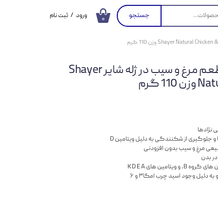
جستجو
ورود
/
ثبت نام
۰
حساب کاربری من
تغییر گذر واژه
کنسرو غذای گربه با طعم مرغ و سیب در ژله شایر Shayer
سفارشات
11 گرم
خروج از حساب
کاربری
 نژاد‌ها
 جلوگیری از شکنندگی به دلیل ویتامین D
یعی مرغ و سیب بدون افزودنی
در بدن
یتامین های K D E A
ه دلیل وجود اسید چرب امگا۳ و ۶