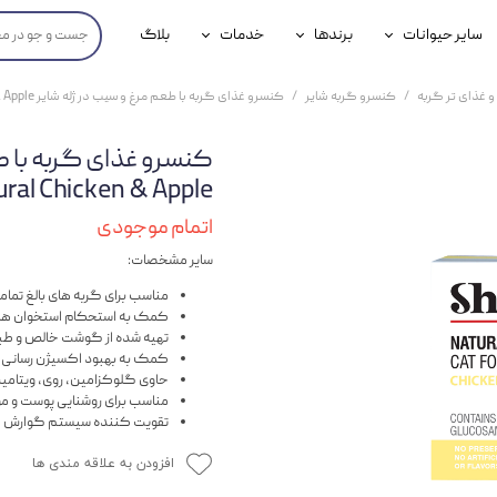
سایر حیوانات
برندها
خدمات
بلاگ
محصولات پرندگان
جوسرا
خدمات آنلاین دامپزشکی
و غذای تر گربه
کنسرو گربه شایر
کنسرو غذای گربه با طعم مرغ و سیب در ژله شایر Shayer Natural Chicken & Apple وزن 110 گرم
داری سگ
محصولات جوندگان
رویال کنین
خدمات دامپزشکی حضوری
گ
محصولات آبزیان
برند رفلکس(Reflex)
Natural Chicken & Apple وزن 0
هداشتی سگ
بیفار
اتمام موجودی
سایر مشخصات:
جرهای
مناسب برای گربه های بالغ تمامی
رولی
کمک به استحکام استخوان ها و
تهیه شده از گوشت خالص و طب
شایر
کمک به بهبود اکسیژن رسانی 
حاوی گلوکزامین، روی، ویتامین های گروه B، و و
گورمت
مناسب برای روشنایی پوست و مو ب
تقویت کننده سیستم گوارش
نیناپت
افزودن به علاقه مندی ها
وینستون