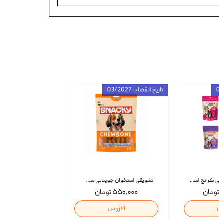
تاریخ انقضاء : 03/2027
تشویقی گربه درمانی کرانچ اسنکی با طعم میکس Snacky Crunch Cat Treats وزن 60 گرم بسته 4 عددی
تشویقی استخوان جویدنی سگ اسنکی کرانچی با طعم مرغ Snacky Crunchy Munchy وزن 100 گرم
۵۵۰,۰۰۰ تومان
افزودن