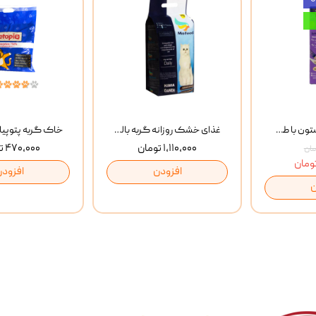
بستنی گربه وینستون با طعم مرغ و ماهی Winstone Chicken & Fish بسته 8 عددی
غذای خشک روزانه گربه بالغ مفید MoFeed Adult Daily Cat Food وزن 2 کیلوگرم
۱,۱۱۰,۰۰۰ تومان
۴۷۰,۰۰۰ تومان
افزودن
افزودن
ن