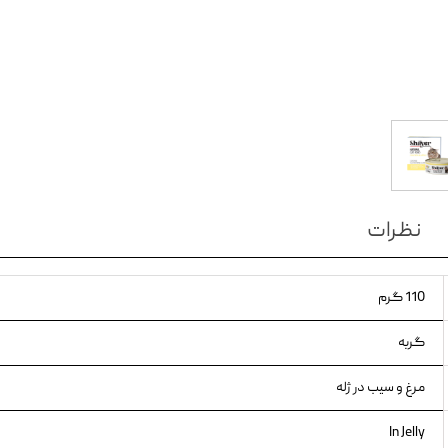
ویسکاس
ونپی
نظرات
110 گرم
گربه
مرغ و سیب در ژله
In Jelly