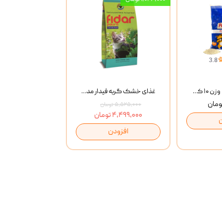
خاک گربه پتوپیا وزن ۱۰ کیلوگرم
غذای خشک گربه فیدار مدل Adult وزن 10 کیلوگرم
۵,۵۲۵,۰۰۰ تومان
۴,۴۹۹,۰۰۰ تومان
افزودن