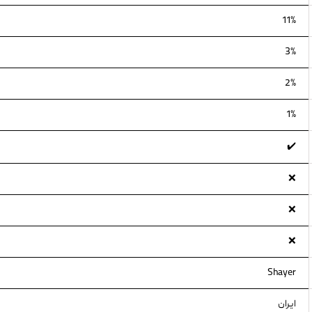
11%
3%
2%
1%
✔️
❌
❌
❌
Shayer
ایران