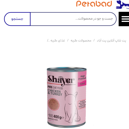
جستجو
پت شاپ آنلاین پت آباد
محصولات گربه
غذای گربه
کنسرو و پوچ و غذای تر گربه
ک