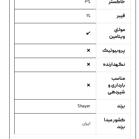
خاکستر
۳%
فیبر
1%
مولتی
✔️
ویتامین
پروبیوتیک
❌
نگهدارنده
❌
مناسب
بارداری و
❌
شیردهی
برند
Shayer
کشور مبدا
ایران
برند