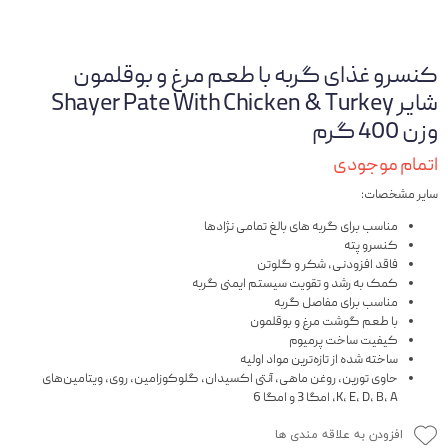
کنسرو غذای گربه با طعم مرغ و بوقلمون
شایر Shayer Pate With Chicken & Turkey
وزن 400 گرم
اتمام موجودی
سایر مشخصات:
مناسب برای گربه های بالغ تمامی نژادها
کنسرو پته
فاقد افزودنی، شکر و گلوتن
کمک به رشد و تقویت سیستم ایمنی گربه
مناسب برای مفاصل گربه
با طعم گوشت مرغ و بوقلمون
کیفیت ساخت پرمیوم
ساخته شده از تازه‌ترین مواد اولیه
حاوی تورین، روغن ماهی، آنتی اکسیدان، گلوکوزامین، روی، ویتامین‌های
K، E، D، B، A، امگا 3 و امگا 6
افزودن به علاقه مندی ها