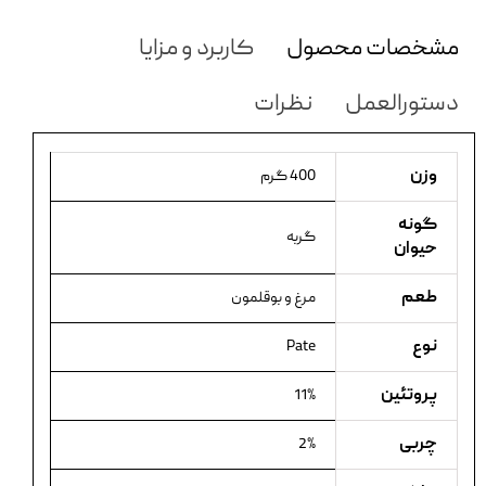
مشخصات محصول
کاربرد و مزایا
دستورالعمل
نظرات
وزن
400 گرم
گونه
گربه
حیوان
طعم
مرغ و بوقلمون
نوع
Pate
پروتئین
11%
چربی
2%