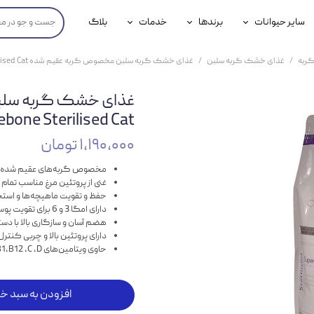
سایر حیوانات
برندها
خدمات
بلاگ
محصولات پرندگان
جوسرا
خدمات آنلاین دامپزشکی
ربه
غذای خشک گربه سلبن
غذای خشک گربه سلبن مخصوص گربه عقیم شده Celebone Sterilised Cat وزن 2.5 کیلوگرم
داری سگ
محصولات جوندگان
رویال کنین
خدمات دامپزشکی حضوری
غذای خشک گربه سلب
گ
محصولات آبزیان
برند رفلکس(Reflex)
Celebone Sterilised Cat وزن 2.5 کی
هداشتی سگ
بیفار
۱,۱۹۰,۰۰۰ تومان
جرهای
مخصوص گربه‌های عقیم شده
غنی از پروتئين مرغ مناسب تمام 
رولی
حفظ و تقویت ماهیچه‌ها و است
دارای امگا 3 و 6 برای تقویت پوست و موی گربه
شایر
هضم آسان و سازگاری بالا با د
دارای پروتئین بالا و چربی کنتر
حاوی ویتامین‌های B1،B12 ،C ،D، ال‌کارنیتین و مواد پروبیوتیک
گورمت
نیناپت
افزودن به سبد خر
وینستون