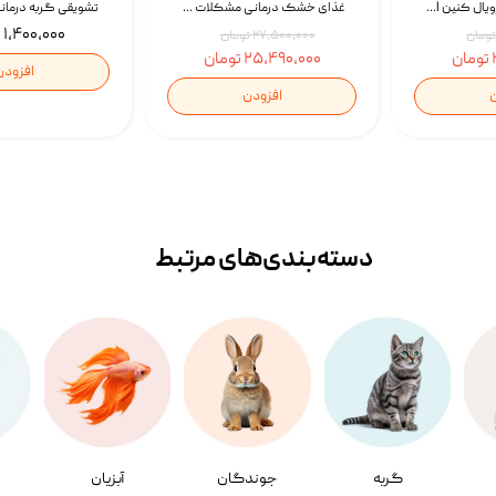
غذای خشک سگ رویال کنین Royal Canin Gastrointestinal وزن 7.5 کیلوگرم | پت استوک
غذای خشک درمانی مشکلات گوارشی سگ رویال کنین Royal Canin Hypoallergenic وزن 7 کیلوگرم | پت استوک
۱,۴۰۰,۰۰۰ تومان
۲۷,۵۰۰,۰۰۰ تومان
۲۵,۴۹۰,۰۰۰ تومان
افزودن
ن
افزودن
دسته‌بندی‌‌های مرتبط
گربه
جوندگان
آبزیان