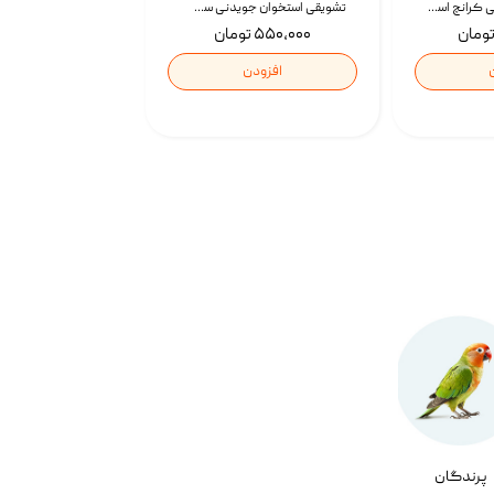
تشویقی گربه درمانی کرانچ اسنکی با طعم میکس Snacky Crunch Cat Treats وزن 60 گرم بسته 4 عددی
تشویقی استخوان جویدنی سگ اسنکی کرانچی با طعم مرغ Snacky Crunchy Munchy وزن 100 گرم
۵۵۰,۰۰۰ تومان
افزودن
پرندگان