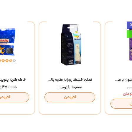
بستنی گربه وینستون با طعم مرغ و ماهی Winstone Chicken & Fish بسته 8 عددی
غذای خشک روزانه گربه بالغ مفید MoFeed Adult Daily Cat Food وزن 2 کیلوگرم
۱,۱۱۰,۰۰۰ تومان
۴۷۰,۰۰۰ تومان
افزودن
افزودن
ن