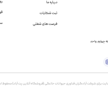
رو
درباره ما
قو
ثبت شکایات
سو
فرصت های شغلی
یمانی، خیابان بنی هاشم پلاک ۲۰۲ ، طبقه چهارم، واحد
برای شرکت آبادگران فناوری حیوانات خانگی (فروشگاه آنلاین پت آباد) محفوظ است. از ۱۳۹۹ تا