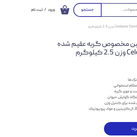
جستجو
ورود
/
ثبت نام
۰
حساب کاربری من
تغییر گذر واژه
ن مخصوص گربه عقیم شده
سفارشات
لوگرم
خروج از حساب
کاربری
نژادها
حکام استخوانی
ستگاه گوارش حیوان
ل شده برای کنترل وزن
ید