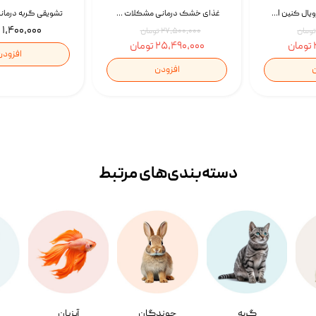
غذای خشک سگ رویال کنین Royal Canin Gastrointestinal وزن 7.5 کیلوگرم | پت استوک
غذای خشک درمانی مشکلات گوارشی سگ رویال کنین Royal Canin Hypoallergenic وزن 7 کیلوگرم | پت استوک
۱,۴۰۰,۰۰۰ تومان
۲۷,۵۰۰,۰۰۰ تومان
۲۵,۴۹۰,۰۰۰ تومان
افزودن
ن
افزودن
دسته‌بندی‌‌های مرتبط
گربه
جوندگان
آبزیان