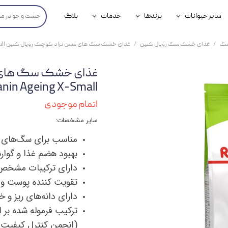
سایر حیوانات
برندها
خدمات
بلاگ
محصولات پرندگان
جوسرا
خدمات آنلاین دامپزشکی
سگ
غذای خشک سگ رویال کنین
غذای خشک سگ های مسن نژاد کوچک رویال کنین Royal Canin Ageing X-Small وزن 1.5 کیلوگرم
داری سگ
محصولات جوندگان
رویال کنین
خدمات دامپزشکی حضوری
گ
محصولات آبزیان
برند رفلکس(Reflex)
Canin Ageing X-Small وزن 1.5 کیلو
هداشتی سگ
بیفار
اتمام موجودی
سایر مشخصات:
جرهای
مناسب برای سگ‌های مسن نژاد کو
رولی
بهبود هضم غذا و گوا
شایر
دارای ترکیبات مشخ
تقویت کننده پوست و 
گورمت
دارای دانه‌های ریز
نیناپت
وینستون
(انجمن کنترل کیفیت آ