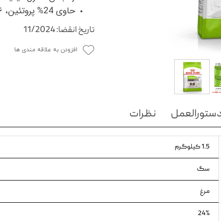
حاوی 24% پروتئین، 1۶% چربی، ۴.۷% خاکستر، 1.۸% فیبر
ویسکاس
تاریخ انقضا: 11/2024
ونپی
افزودن به علاقه مندی ها
ستورالعمل
نظرات
1.5 کیلوگرم
سگ
مرغ
24%