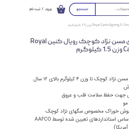
جستجو
ورود
/
ثبت نام
۰
حساب کاربری من
تغییر گذر واژه
غذای خشک سگ های مسن نژاد کوچک رویال کنین Royal
سفارشات
گرم
خروج از حساب
کاربری
چک تا وزن ۴ کیلوگرم بالای ۱۲ سال
رش
ص جهت حفظ سلامت قلب و عروق
مو
 و خوش خوراک مخصوص سگهای نژاد کوچک
ترکیب فرموله شده بر اساس استانداردهای تعیین شده توسط AAFCO
مریکا)