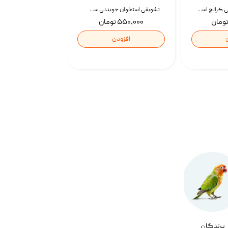
تشویقی گربه درمانی کرانچ اسنکی با طعم میکس Snacky Crunch Cat Treats وزن 60 گرم بسته 4 عددی
تشویقی استخوان جویدنی سگ اسنکی کرانچی با طعم مرغ Snacky Crunchy Munchy وزن 100 گرم
۵۵۰,۰۰۰ تومان
افزودن
پرندگان