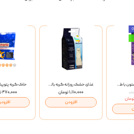
بستنی گربه وینستون با طعم مرغ و ماهی Winstone Chicken & Fish بسته 8 عددی
غذای خشک روزانه گربه بالغ مفید MoFeed Adult Daily Cat Food وزن 2 کیلوگرم
۱,۱۱۰,۰۰۰ تومان
۴۷۰,۰۰۰ تومان
افزودن
افزودن
ن