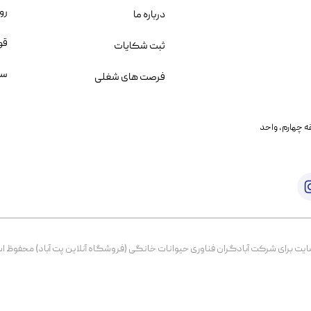
رو
درباره ما
قو
ثبت شکایات
سو
فرصت های شغلی
یمانی، خیابان بنی هاشم پلاک ۲۰۲ ، طبقه چهارم، واحد
برای شرکت آبادگران فناوری حیوانات خانگی (فروشگاه آنلاین پت آباد) محفوظ است. از ۱۳۹۹ تا