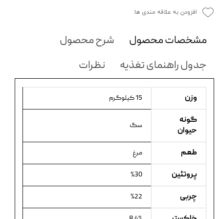
افزودن به علاقه مندی ها
مشخصات محصول
شرح محصول
جدول راهنمای تغذیه
نظرات
وزن
15 کیلوگرم
گونه
سگ
حیوان
طعم
مرغ
پروتئین
%30
چربی
%22
خاکستر
8.4%