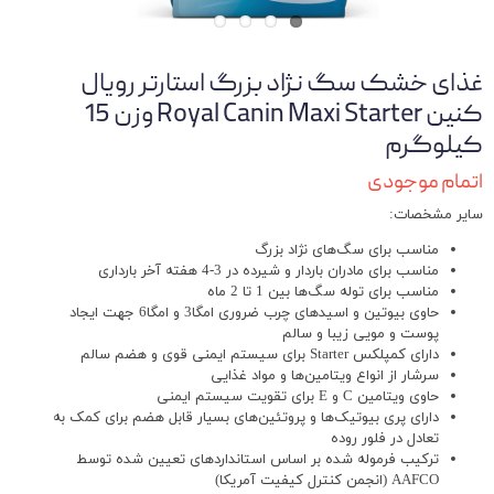
غذای خشک سگ نژاد بزرگ استارتر رویال
کنین Royal Canin Maxi Starter وزن 15
کیلوگرم
اتمام موجودی
سایر مشخصات:
مناسب برای سگ‌های نژاد بزرگ
مناسب برای مادران باردار و شیرده در 3-4 هفته آخر بارداری
مناسب برای توله‌ سگ‌ها بین 1 تا 2 ماه
حاوی بیوتین و اسیدهای چرب ضروری امگا3 و امگا6 جهت ایجاد
پوست و مویی زیبا و سالم
دارای کمپلکس Starter برای سیستم ایمنی قوی و هضم سالم
سرشار از انواع ویتامین‌ها و مواد غذایی
حاوی ویتامین C و E برای تقویت سیستم ایمنی
دارای پری بیوتیک‌ها و پروتئین‌های بسیار قابل هضم برای کمک به
تعادل در فلور روده
ترکیب فرموله شده بر اساس استانداردهای تعیین شده توسط
AAFCO (انجمن کنترل کیفیت آمریکا)