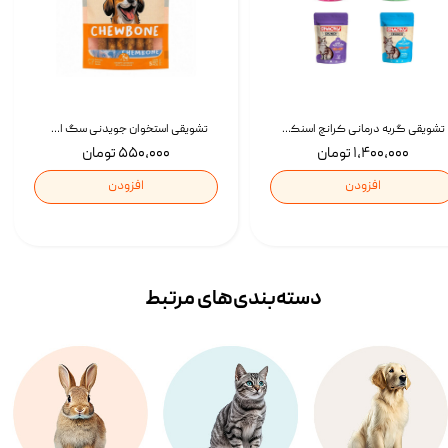
تشویقی گربه درمانی کرانچ اسنکی با طعم میکس Snacky Crunch Cat Treats وزن 60 گرم بسته 4 عددی
تشویقی استخوان جویدنی سگ اسنکی کرانچی با طعم مرغ Snacky Crunchy Munchy وزن 100 گرم
۱,۴۰۰,۰۰۰ تومان
۵۵۰,۰۰۰ تومان
افزودن
افزودن
دسته‌بندی‌‌های مرتبط