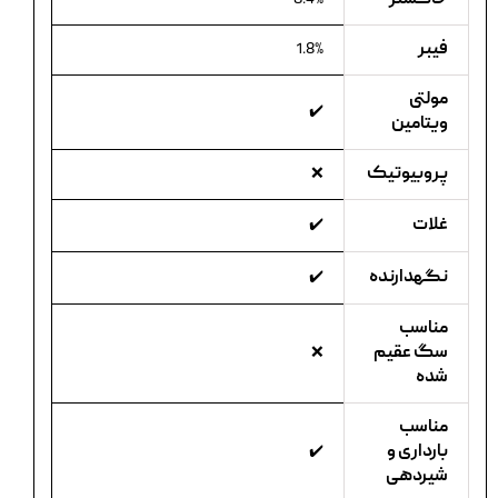
فیبر
1.8%
مولتی
✔️
ویتامین
پروبیوتیک
❌
غلات
✔️
نگهدارنده
✔️
مناسب
سگ عقیم
❌
شده
مناسب
بارداری و
✔️
شیردهی