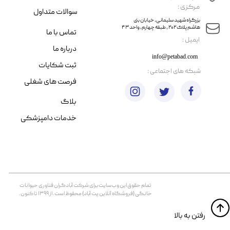
مرکزی :
سوالات متداول
​​بزرگراه شهید سلیمانی، خیابان بنی
هاشم پلاک ۲۰۲ ، طبقه چهارم، واحد ۴۳
تماس با ما
​ایمیل :
درباره ما
info@petabad.com
ثبت شکایات
​شبکه های اجتماعی :
فرصت های شغلی
بلاگ
خدمات دامپزشکی
تمام حقوق اين وب‌سايت برای شرکت آبادگران فناوری حیوانات
خانگی (فروشگاه آنلاین پت آباد) محفوظ است. از ۱۳۹۹ تا کنون.
​​رفتن به بالا