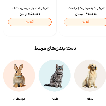
تشویقی گربه درمانی کرانچ اسنکی با طعم میکس Snacky Crunch Cat Treats وزن 60 گرم بسته 4 عددی
تشویقی استخوان جویدنی سگ اسنکی کرانچی با طعم مرغ Snacky Crunchy Munchy وزن 100 گرم
۱,۴۰۰,۰۰۰ تومان
۵۵۰,۰۰۰ تومان
افزودن
افزودن
دسته‌بندی‌‌های مرتبط
سگ
گربه
جوندگان