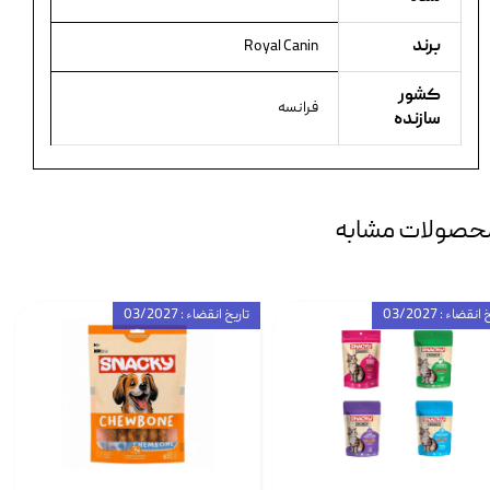
برند
Royal Canin
کشور
فرانسه
سازنده
حصولات مشابه
انقضاء : 03/2027
تاریخ انقضاء : 03/2027