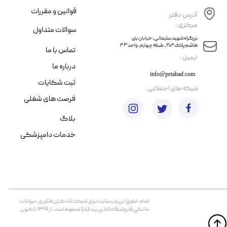
قوانین و مقررات
آدرس دفتر
مرکزی :
سوالات متداول
​​بزرگراه شهید سلیمانی، خیابان بنی
هاشم پلاک ۲۰۲ ، طبقه چهارم، واحد ۴۳
تماس با ما
​ایمیل :
درباره ما
info@petabad.com
ثبت شکایات
​شبکه های اجتماعی :
فرصت های شغلی
بلاگ
خدمات دامپزشکی
تمام حقوق اين وب‌سايت برای شرکت آبادگران فناوری حیوانات
خانگی (فروشگاه آنلاین پت آباد) محفوظ است. از ۱۳۹۹ تا کنون.