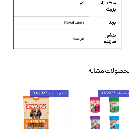
سگ نژاد
✔️
بزرگ
برند
Royal Canin
کشور
فرانسه
سازنده
حصولات مشابه
انقضاء : 03/2027
تاریخ انقضاء : 03/2027