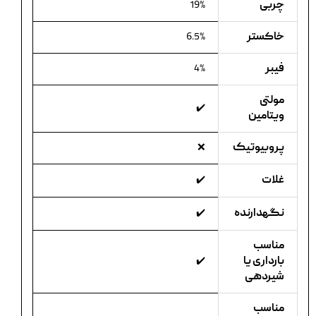
چربی
19%
خاکستر
6.5%
فیبر
4%
مولتی
✔️
ویتامین
پروبیوتیک
❌
غلات
✔️
نگهدارنده
✔️
مناسب
بارداری یا
✔️
شیردهی
مناسب