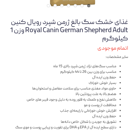
غذای خشک سگ بالغ ژرمن شپرد رویال کنین
Royal Canin German Shepherd Adult وزن 1
کیلوگرم
اتمام موجودی
سایر مشخصات:
مناسب سگ‌های نژاد ژرمن شپرد بالای 15 ماه
مناسب برای وزن بین 26 تا 44 کیلوگرم
حفظ وزن ایده آل
بسیار خوش خوراک
حاوی مواد مغذی مناسب برای سلامت مفاصل و استخوان‌ها
هضم بالا به علت پروتئین بالا
کاهش نفخ و کمک به فلور روده به دلیل وجود فیبر های خاص
محافظت از پوست و مو
افزایش خوش خوراکی با رایحه‌ای جذاب
حفظ وزن ایده آل
تشویق به جویدن با شکل خاص دانه‌ها
دارای سطح ایده آل از EPA و DHA برای تقویت و زیبایی پوست و موی سگ