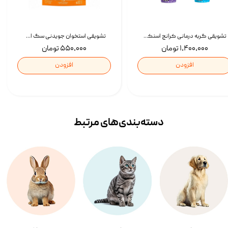
تشویقی گربه درمانی کرانچ اسنکی با طعم میکس Snacky Crunch Cat Treats وزن 60 گرم بسته 4 عددی
تشویقی استخوان جویدنی سگ اسنکی کرانچی با طعم مرغ Snacky Crunchy Munchy وزن 100 گرم
۱,۴۰۰,۰۰۰ تومان
۵۵۰,۰۰۰ تومان
افزودن
افزودن
دسته‌بندی‌‌های مرتبط