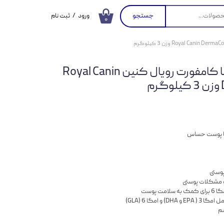
جستجو
ورود
/
ثبت نام
۰
حساب کاربری من
تغییر گذر واژه
غذای خشک سگ درما کامفورت رویال کنین Royal Canin
سفارشات
م
خروج از حساب
کاربری
ا پوست حساس
وستی
مشکلات پوستی
و امگا 6 (GLA)
ضم