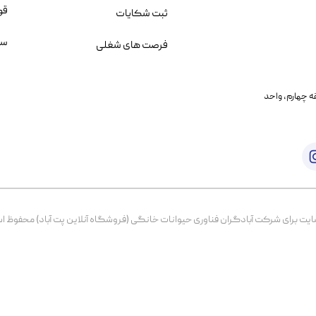
قو
ثبت شکایات
سو
فرصت های شغلی
یمانی، خیابان بنی هاشم پلاک ۲۰۲ ، طبقه چهارم، واحد
برای شرکت آبادگران فناوری حیوانات خانگی (فروشگاه آنلاین پت آباد) محفوظ است. از ۱۳۹۹ تا