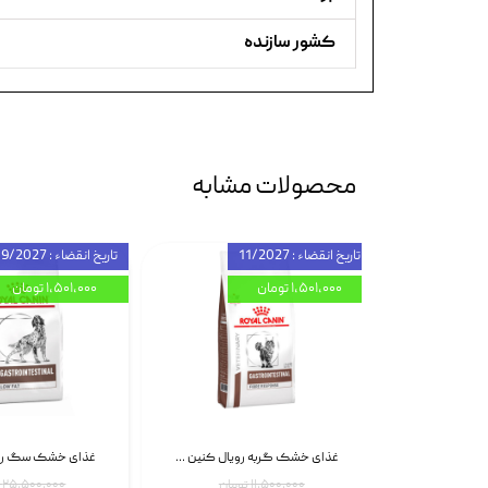
کشور سازنده
محصولات مشابه
تاریخ انقضاء : 11/2027
تاریخ انقضاء : 09/2027
۱,۵۰۱,۰۰۰ تومان
۱,۵۰۱,۰۰۰ تومان
اسپری بازکننده گره موی گربه نئوپت Neopet Detangling Spray حجم 120 میلی گرم
غذای خشک گربه رویال کنین Gastrointestinal Fibre Response وزن 2 کیلوگرم | پت استوک
۱۱,۵۰۰,۰۰۰ تومان
۲۵,۵۰۰,۰۰۰ تومان