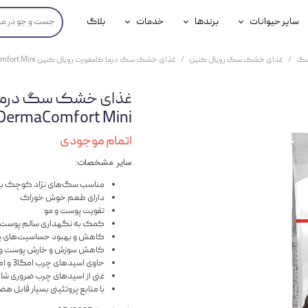
سایر حیوانات
برندها
خدمات
بلاگ
محصولات پرندگان
جوسرا
خدمات آنلاین دامپزشکی
سگ
غذای خشک سگ رویال کنین
غذای خشک سگ درما کامفورت رویال کنین Royal Canin DermaComfort Mini وزن 3 کیلوگرم
داری سگ
محصولات جوندگان
رویال کنین
خدمات دامپزشکی حضوری
گ
محصولات آبزیان
برند رفلکس(Reflex)
DermaComfort Mini وزن 3 کیلوگر
هداشتی سگ
بیفار
اتمام موجودی
سایر مشخصات:
جرهای
مناسب سگ‌های نژاد کوچک ب
رولی
دارای طعم خوش خوراک
تقویت پوست و مو
شایر
کمک به نگهداری سالم پوست
کاهش و بهبود حساسیت‌های پ
گورمت
کاهش سوزش و خارش پوست و 
حاوی اسیدهای چرب امگا3 و امگا 6 برای کمک به سلامت پوست
نیناپت
غنی از اسیدهای چرب ضروری شامل امگا 3 ( EPA و DHA) 
با منابع پروتئینی بسیار قابل ه
وینستون