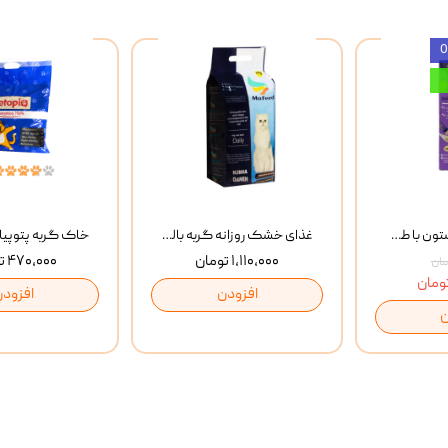
بستنی گربه وینستون با طعم مرغ و ماهی Winstone Chicken & Fish بسته 8 عددی
غذای خشک روزانه گربه بالغ مفید MoFeed Adult Daily Cat Food وزن 2 کیلوگرم
۱,۱۱۰,۰۰۰ تومان
۴۷۰,۰۰۰ تومان
افزودن
افزودن
ن