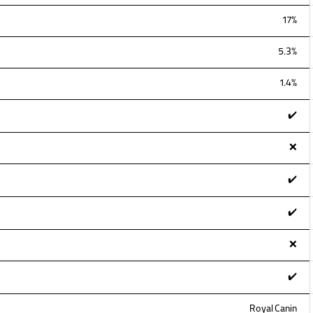
17%
5.3%
1.4%
✔️
❌
✔️
✔️
❌
✔️
Royal Canin