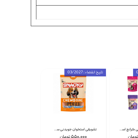
تاریخ انقضاء : 03/2027
تشویقی گربه درمانی کرانچ اسنکی با طعم میکس Snacky Crunch Cat Treats وزن 60 گرم بسته 4 عددی
تشویقی استخوان جویدنی سگ اسنکی کرانچی با طعم مرغ Snacky Crunchy Munchy وزن 100 گرم
۵۵۰,۰۰۰ تومان