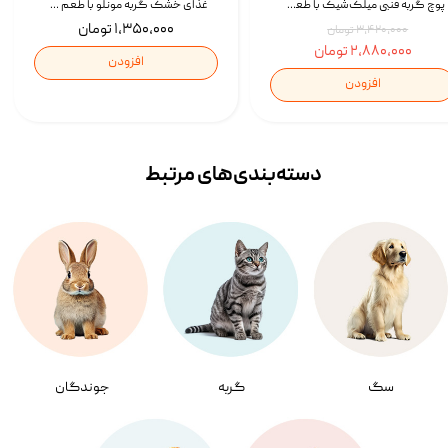
پوچ گربه فنبی میلک‌شیک با طعم مرغ Faenbei Cat Milk Shake Pouch بسته 12 عددی
غذای خشک گربه مونلو با طعم گوشت پرندگان و ماهی سالمون Monello Adult Hairball Control وزن 1 کیلوگرم
۱,۳۵۰,۰۰۰ تومان
۳,۴۲۰,۰۰۰ تومان
۲,۸۸۰,۰۰۰ تومان
افزودن
افزودن
دسته‌بندی‌‌های مرتبط
سگ
گربه
جوندگان