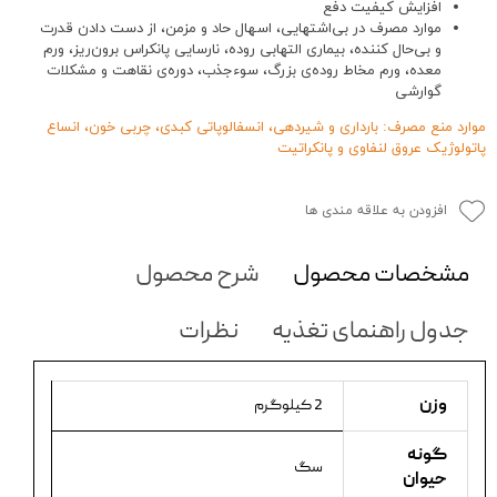
افزایش کیفیت دفع
موارد مصرف در بی‌اشتهایی، اسهال حاد و مزمن، از دست دادن قدرت
و بی‌حال کننده، بیماری التهابی روده، نارسایی پانکراس برون‌ریز، ورم
معده، ورم مخاط روده‌ی بزرگ، سوءجذب، دوره‌ی نقاهت و مشکلات
گوارشی
موارد منع مصرف: بارداری و شیردهی، انسفالوپاتی کبدی، چربی خون، انساع
پاتولوژیک عروق لنفاوی و پانکراتیت
افزودن به علاقه مندی ها
مشخصات محصول
شرح محصول
جدول راهنمای تغذیه
نظرات
وزن
2 کیلوگرم
گونه
سگ
حیوان