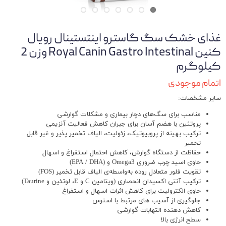
غذای خشک سگ گاسترو اینتستینال رویال
کنین Royal Canin Gastro Intestinal وزن 2
کیلوگرم
اتمام موجودی
سایر مشخصات:
مناسب برای سگ‌های دچار بیماری و مشکلات گوارشی
پروتئین با هضم آسان برای جبران کاهش فعالیت آنزیمی
ترکیب بهینه از پروبیوتیک، زئولیت، الیاف تخمیر پذیر و غیر قابل
تخمیر
حفاظت از دستگاه گوارش، کاهش احتمال استفراغ و اسهال
حاوی اسید چرب ضروری Omega3 و (EPA / DHA)
تقویت فلور متعادل روده به‌واسطه‌ی الیاف قابل تخمیر (FOS)
ترکیب آنتی اکسیدان انحصاری (ویتامین C و E، لوتئین و Taurine)
حاوی الکترولیت برای کاهش اثرات اسهال و استفراغ
جلوگیری از آسیب های مرتبط با استرس
کاهش دهنده التهابات گوارشی
سطح انرژی بالا