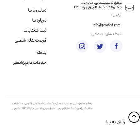
​​بزرگراه شهید سلیمانی، خیابان بنی
هاشم پلاک ۲۰۲ ، طبقه چهارم، واحد ۴۳
تماس با ما
​ایمیل :
درباره ما
info@petabad.com
ثبت شکایات
​شبکه های اجتماعی :
فرصت های شغلی
بلاگ
خدمات دامپزشکی
تمام حقوق اين وب‌سايت برای شرکت آبادگران فناوری حیوانات
خانگی (فروشگاه آنلاین پت آباد) محفوظ است. از ۱۳۹۹ تا کنون.
​​رفتن به بالا