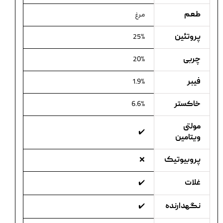
طعم
مرغ
پروتئین
25%
چربی
20%
فیبر
1.9%
خاکستر
6.6%
مولتی
✔️
ویتامین
پروبیوتیک
❌
غلات
✔️
نگهدارنده
✔️