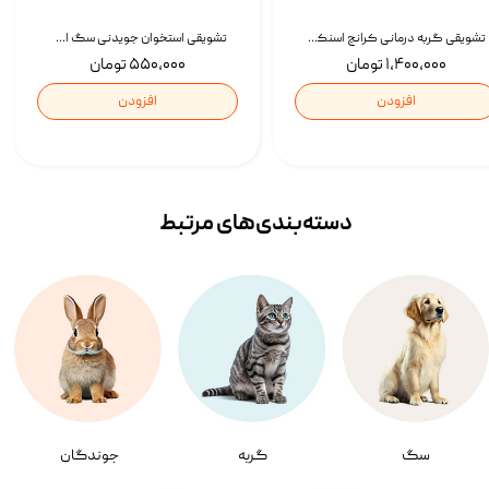
تشویقی گربه درمانی کرانچ اسنکی با طعم میکس Snacky Crunch Cat Treats وزن 60 گرم بسته 4 عددی
تشویقی استخوان جویدنی سگ اسنکی کرانچی با طعم مرغ Snacky Crunchy Munchy وزن 100 گرم
۱,۴۰۰,۰۰۰ تومان
۵۵۰,۰۰۰ تومان
افزودن
افزودن
دسته‌بندی‌‌های مرتبط
سگ
گربه
جوندگان