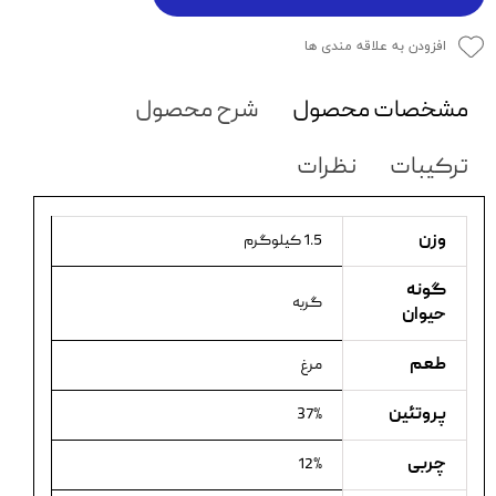
افزودن به علاقه مندی ها
مشخصات محصول
شرح محصول
ترکیبات
نظرات
وزن
1.5 کیلوگرم
گونه
گربه
حیوان
طعم
مرغ
پروتئین
37%
چربی
12%