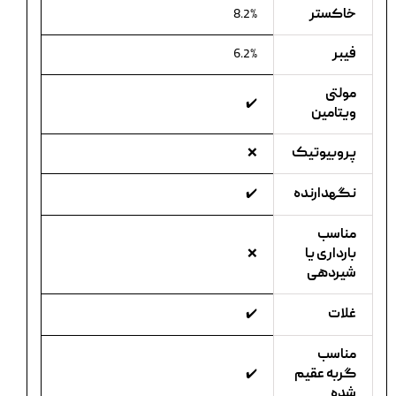
خاکستر
8.2%
فیبر
6.2%
مولتی
✔️
ویتامین
پروبیوتیک
❌
نگهدارنده
✔️
مناسب
بارداری یا
❌
شیردهی
غلات
✔️
مناسب
گربه عقیم
✔️
شده