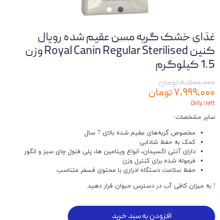
غذای خشک گربه مسن عقیم شده رویال
کنین Royal Canin Regular Sterilised وزن
1.5 کیلوگرم
۸,۵۰۰,۰۰۰ تومان
۷,۹۹۹,۰۰۰ تومان
Only ۱ left
سایر مشخصات:
مخصوص گربه‌های عقیم شده بالای 7 سال
کمک به حفظ شادابی
دارای آنتی اکسیدان، انواع ویتامین ها، پلی فنول چای سبز و انگور
فرموله شده برای کنترل وزن
حفظ سلامت دستگاه ادراری با محتوی فسفر متناسب
! به میزان کافی آب در دسترس حیوان قرار دهید.
افزودن به سبد خرید