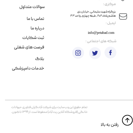
مرکزی :
سوالات متداول
​​بزرگراه شهید سلیمانی، خیابان بنی
هاشم پلاک ۲۰۲ ، طبقه چهارم، واحد ۴۳
تماس با ما
​ایمیل :
درباره ما
info@petabad.com
ثبت شکایات
​شبکه های اجتماعی :
فرصت های شغلی
بلاگ
خدمات دامپزشکی
تمام حقوق اين وب‌سايت برای شرکت آبادگران فناوری حیوانات
خانگی (فروشگاه آنلاین پت آباد) محفوظ است. از ۱۳۹۹ تا کنون.
​​رفتن به بالا