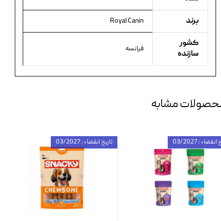
برند
Royal Canin
کشور
فرانسه
سازنده
حصولات مشابه
انقضاء : 03/2027
تاریخ انقضاء : 03/2027