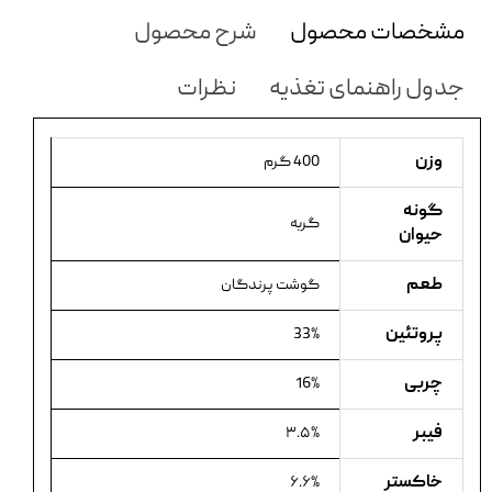
مشخصات محصول
شرح محصول
جدول راهنمای تغذیه
نظرات
وزن
400 گرم
گونه
گربه
حیوان
طعم
گوشت پرندگان
پروتئین
33%
چربی
16%
فیبر
۳.۵%
خاکستر
۶.۶%