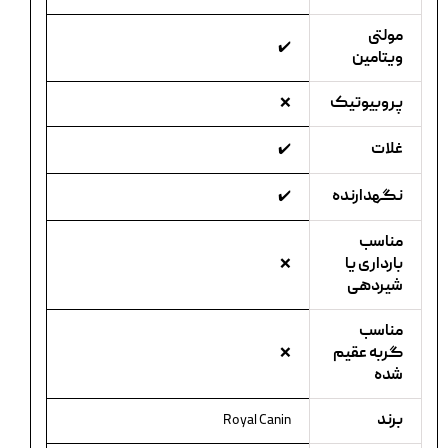
مولتی
✔️
ویتامین
پروبیوتیک
❌
غلات
✔️
نگهدارنده
✔️
مناسب
بارداری یا
❌
شیردهی
مناسب
گربه عقیم
❌
شده
برند
Royal Canin