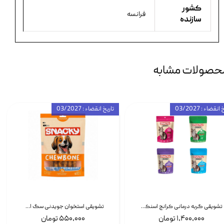
کشور
فرانسه
سازنده
حصولات مشابه
انقضاء : 03/2027
تاریخ انقضاء : 03/2027
تشویقی گربه درمانی کرانچ اسنکی با طعم میکس Snacky Crunch Cat Treats وزن 60 گرم بسته 4 عددی
تشویقی استخوان جویدنی سگ اسنکی کرانچی با طعم مرغ Snacky Crunchy Munchy وزن 100 گرم
۱,۴۰۰,۰۰۰ تومان
۵۵۰,۰۰۰ تومان