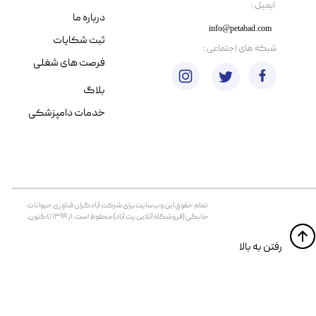
​ایمیل :
درباره ما
info@petabad.com
ثبت شکایات
​شبکه های اجتماعی :
فرصت های شغلی
بلاگ
خدمات دامپزشکی
تمام حقوق اين وب‌سايت برای شرکت آبادگران فناوری حیوانات
خانگی (فروشگاه آنلاین پت آباد) محفوظ است. از ۱۳۹۹ تا کنون.
​​رفتن به بالا