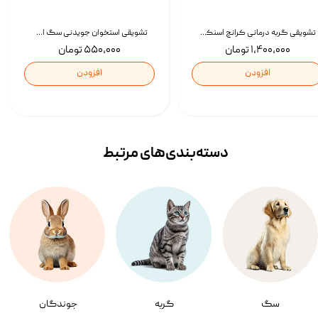
تشویقی گربه درمانی کرانچ اسنکی با طعم میکس Snacky Crunch Cat Treats وزن 60 گرم بسته 4 عددی
تشویقی استخوان جویدنی سگ اسنکی کرانچی با طعم مرغ Snacky Crunchy Munchy وزن 100 گرم
۱,۴۰۰,۰۰۰ تومان
۵۵۰,۰۰۰ تومان
افزودن
افزودن
دسته‌بندی‌‌های مرتبط
سگ
گربه
جوندگان