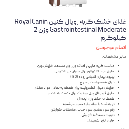
غذای خشک گربه رویال کنین Royal Canin
Gastrointestinal Moderate وزن 2
کیلوگرم
اتمام موجودی
سایر مشخصات:
مناسب گربه هایی با اضافه وزن و یا مستعد افزایش وزن
حاوی مواد اشتها آور برای جبران بی اشتهایی
بهبود بیماری التهابی روده (IBD)
دارای هضم راحت و سریع
افزایش میزان الکترولیت برای کمک به تعادل مواد مغذی
حاوی فیبرهای پری بیوتیک برای کمک به هضم
کمک به حفظ وزن ایده آل
تهیه شده با مواد اولیه بسیار خوشمزه
رفع سوء هضم، سوء جذب، مشکلات گوارشی
تقویت دستگاه گوارش
حاوی آنتی اکسیدان