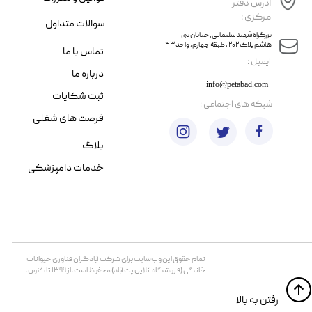
آدرس دفتر
مرکزی :
سوالات متداول
​​بزرگراه شهید سلیمانی، خیابان بنی
هاشم پلاک ۲۰۲ ، طبقه چهارم، واحد ۴۳
تماس با ما
​ایمیل :
درباره ما
info@petabad.com
ثبت شکایات
​شبکه های اجتماعی :
فرصت های شغلی
بلاگ
خدمات دامپزشکی
تمام حقوق اين وب‌سايت برای شرکت آبادگران فناوری حیوانات
خانگی (فروشگاه آنلاین پت آباد) محفوظ است. از ۱۳۹۹ تا کنون.
​​رفتن به بالا