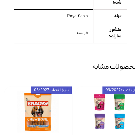
شده
برند
Royal Canin
کشور
فرانسه
سازنده
حصولات مشابه
انقضاء : 03/2027
تاریخ انقضاء : 03/2027