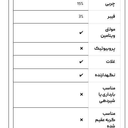
چربی
15%
فیبر
3%
مولتی
✔️
ویتامین
پروبیوتیک
❌
غلات
✔️
نگهدارنده
✔️
مناسب
بارداری یا
❌
شیردهی
مناسب
گربه عقیم
❌
شده