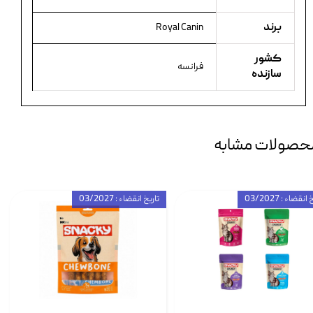
برند
Royal Canin
کشور
فرانسه
سازنده
حصولات مشابه
انقضاء : 03/2027
تاریخ انقضاء : 03/2027