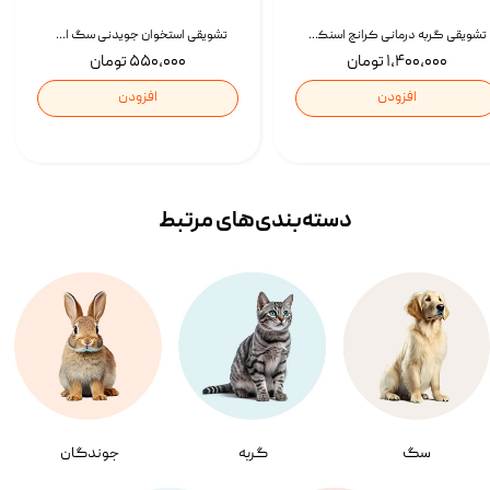
تشویقی گربه درمانی کرانچ اسنکی با طعم میکس Snacky Crunch Cat Treats وزن 60 گرم بسته 4 عددی
تشویقی استخوان جویدنی سگ اسنکی کرانچی با طعم مرغ Snacky Crunchy Munchy وزن 100 گرم
۱,۴۰۰,۰۰۰ تومان
۵۵۰,۰۰۰ تومان
افزودن
افزودن
دسته‌بندی‌‌های مرتبط
سگ
گربه
جوندگان