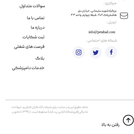
مرکزی :
سوالات متداول
​​بزرگراه شهید سلیمانی، خیابان بنی
هاشم پلاک ۲۰۲ ، طبقه چهارم، واحد ۴۳
تماس با ما
​ایمیل :
درباره ما
info@petabad.com
ثبت شکایات
​شبکه های اجتماعی :
فرصت های شغلی
بلاگ
خدمات دامپزشکی
تمام حقوق اين وب‌سايت برای شرکت آبادگران فناوری حیوانات
خانگی (فروشگاه آنلاین پت آباد) محفوظ است. از ۱۳۹۹ تا کنون.
​​رفتن به بالا