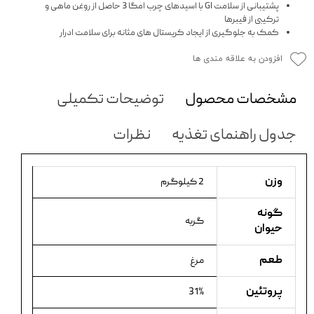
پشتیبانی از سلامت GI با اسیدهای چرب امگا 3 حاصل از روغن ماهی و
ترکیبی از فیبرها
کمک به جلوگیری از ایجاد کریستال های مثانه برای سلامت ادرار
افزودن به علاقه مندی ها
مشخصات محصول
توضیحات تکمیلی
جدول راهنمای تغذیه
نظرات
وزن
2 کیلوگرم
گونه
گربه
حیوان
طعم
مرغ
پروتئین
31%