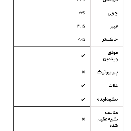
پروتئین
۳۳%
چربی
۲۲%
فیبر
۴.۹%
خاکستر
۶.۹%
مولتی
✔️
ویتامین
پروبیوتیک
❌
غلات
✔️
نگهدارنده
✔️
مناسب
گربه عقیم
❌
شده