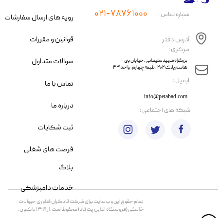
۰۲۱-۷۸۷۶۱۰۰۰
شماره تماس :
رویه های ارسال سفارشات
قوانین و مقررات
آدرس دفتر
مرکزی :
سوالات متداول
​​بزرگراه شهید سلیمانی، خیابان بنی
هاشم پلاک ۲۰۲ ، طبقه چهارم، واحد ۴۳
​ایمیل :
تماس با ما
info@petabad.com
درباره ما
​شبکه های اجتماعی :
ثبت شکایات
فرصت های شغلی
بلاگ
خدمات دامپزشکی
تمام حقوق اين وب‌سايت برای شرکت آبادگران فناوری حیوانات
خانگی (فروشگاه آنلاین پت آباد) محفوظ است. از ۱۳۹۹ تا کنون.