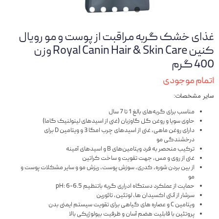
غذای خشک گربه مراقبت از پوست و مو رویال
کنین Royal Canin Hair & Skin Care وزن
400 گرم
اتمام موجودی
سایر مشخصات:
مناسب برای گربه‌های بالغ 1 تا 7 سال
حاوی سویا و روغن گل گاوزبان (غنی از اسیدهای لینولنیک گاما)
دارای روغن ماهی، غنی از اسیدهای چرب امگا 3 و ویتامین D برای
درخشندگی مو
ترکیب منحصر به فرد ویتامین‌های B و اسیدهای آمینه
غنی از روی و مس، جهت تقویت و ساخت کراتین
از بین بردن شوره، کدری، سوزش پوست، ریزش مو و سایر مشکلات پوست و
مو
حمایت از عملکرد دستگاه ادراری گربه باتنظیم pH: 6-6.5
سرشار از آنتی اکسیدان ها، لوتئین، تائورین
ویتامین C و عصاره های گیاهی برای تقویت سیستم ایمنی بدن
پروتئین با قابلیت هضم آسان و ظرفیت بیولوژیکی بالا